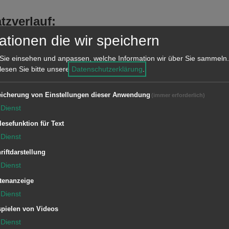
tzverlauf:
s kamen Funken aus dem Kamin,
ationen die wir speichern
aft die Feuerwehr gerufen. Bei der
Sie einsehen und anpassen, welche Information wir über Sie sammeln.
klung mehr festgestellt werden. Das
 lesen Sie bitte unsere
Datenschutzerklärung
.
satz der Feuerwehr erforderlich.
icherung von Einstellungen dieser Anwendung
(immer erforderlich)
Dienst
lesefunktion für Text
Dienst
riftdarstellung
Dienst
1/11 ELW (ZvD)
tenanzeige
Dienst
pielen von Videos
Dienst