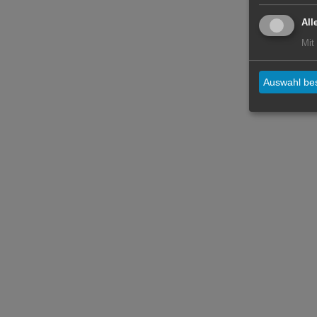
All
Mit
Auswahl bes