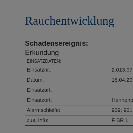
r
e
i
n
Rauchentwicklung
n
g
e
n
Schadensereignis:
Erkundung
EINSATZDATEN:
Einsatznr.:
2.013.07
Datum:
18.04.20
Einsatzart:
Einsatzort:
Hahnenb
Alarmschleife:
909; 901
zus. Info:
F BR 1