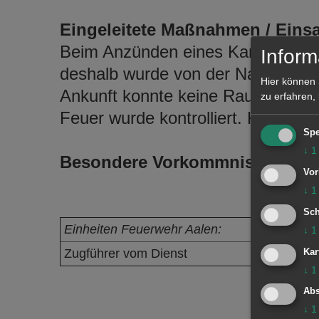
Eingeleitete Maßnahmen / Einsa
Beim Anzünden eines Kaminfeuer
Inform
deshalb wurde von der Nachbarsch
Hier können 
Ankunft konnte keine Rauchentwic
zu erfahren,
Feuer wurde kontrolliert. Kein Ein
Spe
↓
1
Besondere Vorkommnisse:
Vor
↓
1
Sch
Einheiten Feuerwehr Aalen:
↓
1
Zugführer vom Dienst
Kar
↓
1
Abs
↓
1