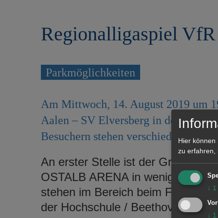
r
e
i
n
Regionalligaspiel VfR
n
g
e
n
Parkmöglichkeiten
Am Mittwoch, 14. August 2019 um 19
Aalen – SV Elversberg in der OSTA
Inform
Besuchern stehen verschiedene Parkm
Hier können 
zu erfahren,
An erster Stelle ist der Greutplatz
OSTALB ARENA in wenigen Minuten
Spe
↓
1
stehen im Bereich beim Freibad u
Vor
der Hochschule / Beethovenstraße
↓
1