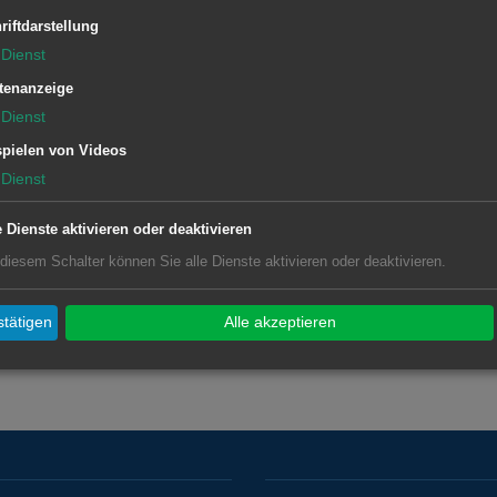
ung.
riftdarstellung
 zwischen 18 und 19.30 Uhr nur
Dienst
tenanzeige
Dienst
pielen von Videos
Dienst
e Dienste aktivieren oder deaktivieren
 diesem Schalter können Sie alle Dienste aktivieren oder deaktivieren.
tätigen
Alle akzeptieren