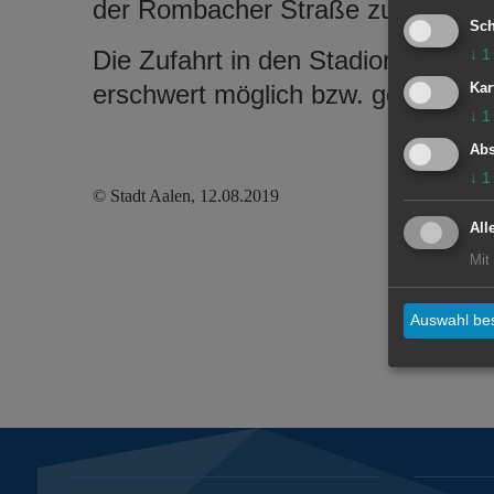
der Rombacher Straße zur Verfüg
Sch
Die Zufahrt in den Stadionweg ist
↓
1
erschwert möglich bzw. gesperrt.
Kar
↓
1
Abs
↓
1
© Stadt Aalen, 12.08.2019
All
Mit
Auswahl bes