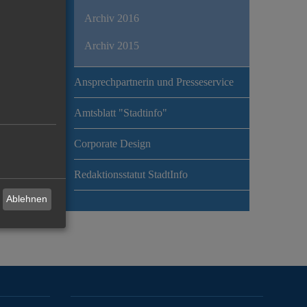
Archiv 2016
Archiv 2015
Ansprechpartnerin und Presseservice
Amtsblatt "Stadtinfo"
Corporate Design
Redaktionsstatut StadtInfo
Ablehnen