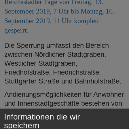
Reichsstädter Tage von Freitag, 13.
e
September 2019, 7 Uhr bis Montag, 16.
n
September 2019, 11 Uhr komplett
gesperrt.
Die Sperrung umfasst den Bereich
zwischen Nördlicher Stadtgraben,
Westlicher Stadtgraben,
Friedhofstraße, Friedrichstraße,
Stuttgarter Straße und Bahnhofstraße.
Andienungsmöglichkeiten für Anwohner
und Innenstadtgeschäfte bestehen von
6 Uhr bis 10 Uhr.
Informationen die wir
speichern
Bereits erteilte