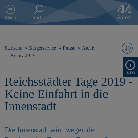
D
i
Menu
Suche
r
e
k
t
z
Startseite
Bürgerservice
Presse
Archiv
u
Archiv 2019
m
I
n
Reichsstädter Tage 2019 -
h
a
Keine Einfahrt in die
l
t
Innenstadt
s
p
r
i
Die Innenstadt wird wegen der
n
g