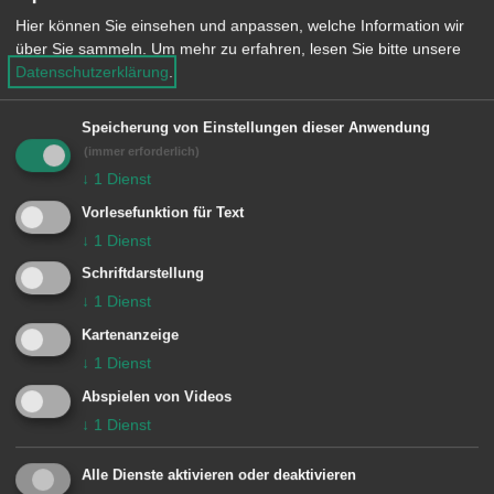
Ausnahmegenehmigungen nach der
Hier können Sie einsehen und anpassen, welche Information wir
über Sie sammeln.
Um mehr zu erfahren, lesen Sie bitte unsere
Straßenverkehrsordnung haben für den
Datenschutzerklärung
.
oben genannten Zeitraum keine
Gültigkeit. Für Inhaber von Parkplätzen
Speicherung von Einstellungen dieser Anwendung
im Innenstadtbereich besteht ebenfalls
(immer erforderlich)
↓
1
Dienst
ein grundsätzliches Einfahrtsverbot.
Vorlesefunktion für Text
Das Amt für Bürgerservice und
↓
1
Dienst
öffentliche Ordnung der Stadt Aalen
Schriftdarstellung
↓
1
Dienst
weist ausdrücklich darauf hin, dass
Kartenanzeige
Fahrzeuge, welche im absoluten
↓
1
Dienst
Halteverbot und im Bereich des
Abspielen von Videos
Festgeländes abgestellt werden,
↓
1
Dienst
umgehend auf Kosten des
Fahrzeughalters abgeschleppt werden.
Alle Dienste aktivieren oder deaktivieren