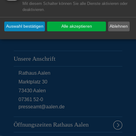
Mit diesem Schalter können Sie alle Dienste aktivieren oder
deaktivieren.
© Stadt Aalen, 03.09.2019
Auswahl bestätigen
Alle akzeptieren
Ablehnen
Unsere Anschrift
Rathaus Aalen
Marktplatz 30
73430
Aalen
07361 52-0
presseamt@aalen.de
Öffnungszeiten Rathaus Aalen