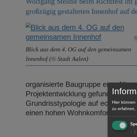
Wolfgang Steidle beim Richtfest im
großzügig gestalteten Innenhof auf d
Blick aus dem 4. OG auf den gemeinsamen
Innenhof (© Stadt Aalen)
organisierte Baugruppe eine Altern
Inform
Projektentwicklung gefunden und s
Grundrisstypologie auf echte Mate
Hier können 
zu erfahren,
einen hohen Wohnkomfort.
Spe
↓
1