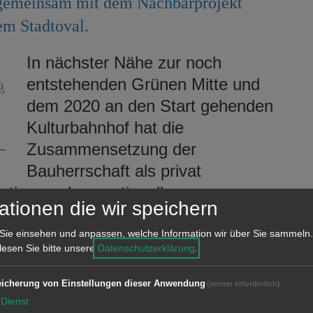
 gemeinsam mit dem Nachbarprojekt
em Stadtoval.
In nächster Nähe zur noch
entstehenden Grünen Mitte und
dem 2020 an den Start gehenden
Kulturbahnhof hat die
Zusammensetzung der
Bauherrschaft als privat
ative zur konventionellen
ationen die wir speichern
etzt neben einer alternativen
rialität, nachwachsende Rohstoffe und
Sie einsehen und anpassen, welche Information wir über Sie sammeln.
 lesen Sie bitte unsere
Datenschutzerklärung
.
icherung von Einstellungen dieser Anwendung
(immer erforderlich)
Dienst