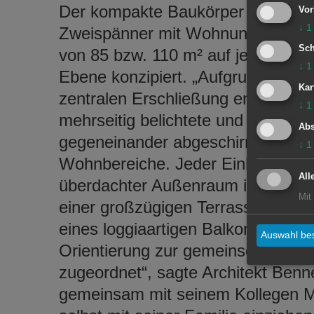
Der kompakte Baukörper ist als
Vor
↓
1
Zweispänner mit Wohnungsgröße
Sch
von 85 bzw. 110 m² auf je einer
↓
1
Ebene konzipiert. „Aufgrund der
Kar
zentralen Erschließung entstehen
↓
1
mehrseitig belichtete und intime
Abs
gegeneinander abgeschirmte
↓
1
Wohnbereiche. Jeder Einheit ist ei
All
überdachter Außenraum in Form
Mit
einer großzügigen Terrasse oder
eines loggiaartigen Balkones mit
Auswahl bes
Orientierung zur gemeinschaftlich
zugeordnet“, sagte Architekt Ben
gemeinsam mit seinem Kollegen Ma