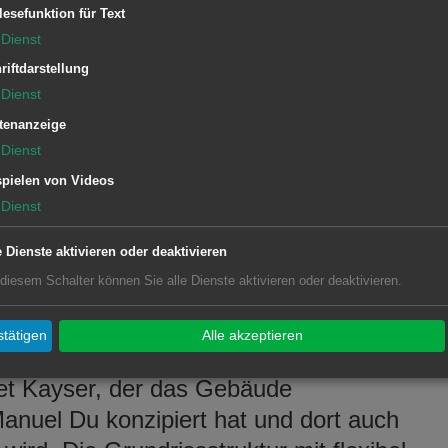
lesefunktion für Text
Dienst
n
riftdarstellung
Dienst
tenanzeige
Dienst
Baubürgermeister Wolfgang Steidle (re.)
pielen von Videos
Dienst
überbrachte zum Richtfest der
n
Bauherrschaft die Glückwünsche von OB
e Dienste aktivieren oder deaktivieren
Thilo Rentschler. (© Stadt Aalen)
 diesem Schalter können Sie alle Dienste aktivieren oder deaktivieren.
tätigen
Alle akzeptieren
 genutzten Grünanlage im Innenhof
net Kayser, der das Gebäude
nuel Du konzipiert hat und dort auch