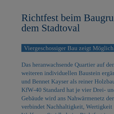
r
e
i
n
Richtfest beim Baugru
n
g
dem Stadtoval
e
n
Viergeschossiger Bau zeigt Möglich
Das heranwachsende Quartier auf de
weiteren individuellen Baustein erg
und Bennet Kayser als reiner Holzba
KfW-40 Standard hat je vier Drei- 
Gebäude wird ans Nahwärmenetz der 
verbindet Nachhaltigkeit, Wertigkeit