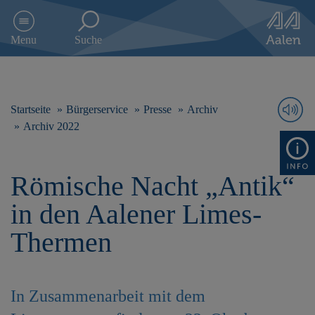
D
i
Menu
Suche
r
e
k
t
z
Startseite
Bürgerservice
Presse
Archiv
u
Archiv 2022
m
I
n
Römische Nacht „Antik“
h
a
in den Aalener Limes-
l
t
Thermen
s
p
r
i
In Zusammenarbeit mit dem
n
g