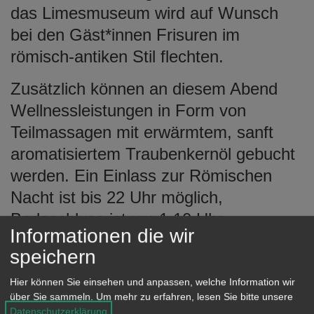
das Limesmuseum wird auf Wunsch
bei den Gäst*innen Frisuren im
römisch-antiken Stil flechten.
Zusätzlich können an diesem Abend
Wellnessleistungen in Form von
Teilmassagen mit erwärmtem, sanft
aromatisiertem Traubenkernöl gebucht
werden. Ein Einlass zur Römischen
Nacht ist bis 22 Uhr möglich,
Badeschluss ist um 1.10 Uhr.
Informationen die wir
In der wohltuenden Wärme der Limes-
speichern
Thermen Aalen warten Ruhe und
Hier können Sie einsehen und anpassen, welche Information wir
Entspannung. Das Thermal-
über Sie sammeln.
Um mehr zu erfahren, lesen Sie bitte unsere
Datenschutzerklärung
.