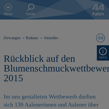
D
i
Menu
Suche
r
e
k
t
z
Dewangen
Rathaus
Aktuelles
u
m
I
Rückblick auf den
n
h
Blumenschmuckwettbewe
a
l
2015
t
s
p
r
Im neu gestalteten Wettbewerb durften
i
n
sich 139 Aalenerinnen und Aalener über
g