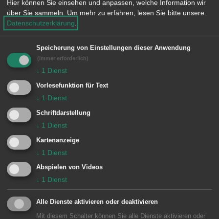
Hier können Sie einsehen und anpassen, welche Information wir
Weststadt im Rathaus am 16.
über Sie sammeln.
Um mehr zu erfahren, lesen Sie bitte unsere
November nahmen auch alle 83
Datenschutzerklärung
.
Erstplatzierten aus sämtlichen
Speicherung von Einstellungen dieser Anwendung
Ortsteilen automatisch an einer
(immer erforderlich)
Sonderauslosung teil. Pro Kategorie
↓
1
Dienst
wurde ein Gewinner für die
Vorlesefunktion für Text
Gesamtstadt ausgelost. Jeweils über
↓
1
Dienst
eine Yucca Palme sowie einen 100 €
Schriftdarstellung
Gutschein von einem ortsansässigen
↓
1
Dienst
Garten-Center, gesponsert vom
Kartenanzeige
↓
1
Dienst
Verkehrs- und Verschönerungsverein,
Abspielen von Videos
konnten sich freuen: Karin Huber aus
↓
1
Dienst
Dewangen (Balkon), Gertrud Maier aus
Aalen (Vorgarten), Edeltraud Sänger
Alle Dienste aktivieren oder deaktivieren
aus Aalen (Hauseingang) und Gertrud
Mit diesem Schalter können Sie alle Dienste aktivieren oder