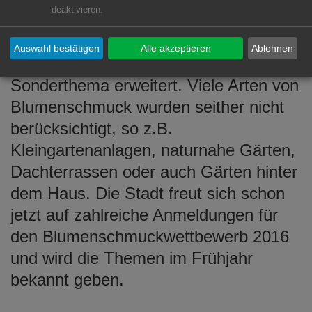
deaktivieren.
Vetter aus Himmlingen (Häuserfront).
Nächstes Jahr wird der
Auswahl bestätigen
Alle akzeptieren
Ablehnen
Blumenschmuckwettbewerb um ein
Sonderthema erweitert. Viele Arten von
Blumenschmuck wurden seither nicht
berücksichtigt, so z.B.
Kleingartenanlagen, naturnahe Gärten,
Dachterrassen oder auch Gärten hinter
dem Haus. Die Stadt freut sich schon
jetzt auf zahlreiche Anmeldungen für
den Blumenschmuckwettbewerb 2016
und wird die Themen im Frühjahr
bekannt geben.