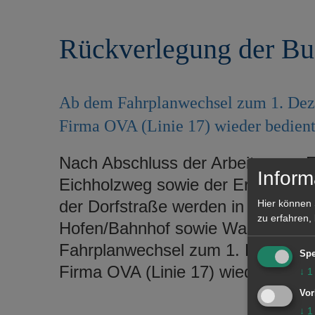
r
e
i
n
Rückverlegung der Bus
n
g
e
n
Ab dem Fahrplanwechsel zum 1. Deze
Firma OVA (Linie 17) wieder bedient
Nach Abschluss der Arbeiten zur 
Inform
Eichholzweg sowie der Erneuerung
der Dorfstraße werden in Hofen di
Hier können 
zu erfahren,
Hofen/Bahnhof sowie Wasseralfing
Fahrplanwechsel zum 1. Dezember 
Spe
Firma OVA (Linie 17) wieder bedie
↓
1
Vor
↓
1