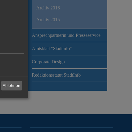
Archiv 2016
Archiv 2015
Ansprechpartnerin und Presseservice
Amtsblatt "Stadtinfo"
Corporate Design
Redaktionsstatut StadtInfo
Ablehnen