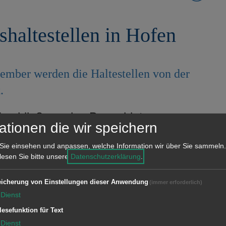
haltestellen in Hofen
mber werden die Haltestellen von der
.
Erschließung des Baugebiets
ationen die wir speichern
 der Ver- und Entsorgungsleitungen in
e Bushaltestellen Opalstraße, Rose,
Sie einsehen und anpassen, welche Information wir über Sie sammeln.
 lesen Sie bitte unsere
Datenschutzerklärung
.
en Friedhof rückverlegt. Ab dem
werden die Haltestellen von der
icherung von Einstellungen dieser Anwendung
(immer erforderlich)
nt.
Dienst
lesefunktion für Text
Dienst