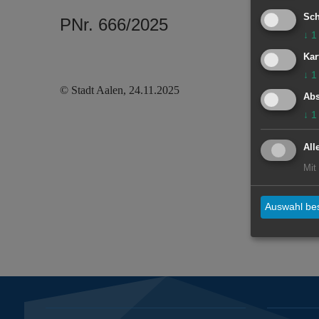
Sch
PNr. 666/2025
↓
1
Kar
↓
1
© Stadt Aalen, 24.11.2025
Abs
↓
1
All
Mit
Auswahl bes