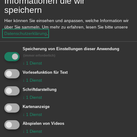
Informationen die wir
nach dem Passivhaus
speichern
Projektierungspaket (PHPP), Stand
2004, oder einem gleichwertigen
Hier können Sie einsehen und anpassen, welche Information wir
Verfahren auf der Grundlage der DIN
über Sie sammeln.
Um mehr zu erfahren, lesen Sie bitte unsere
Datenschutzerklärung
.
EN 832, Ausgabe 2003-2006, durch
einen Sachverständigen nachzuweisen,
Speicherung von Einstellungen dieser Anwendung
(immer erforderlich)
Nr. 2: Gebäuden, deren
↓
1
Dienst
Heizungsanlage unter Verwendung von
Vorlesefunktion für Text
erneuerbaren Energien so betrieben
↓
1
Dienst
werden kann, dass der Höchstwert im
Schriftdarstellung
↓
1
Dienst
Wärmeschutz sowie der Wert des
Kartenanzeige
höchstzulässigen Jahres-
↓
1
Dienst
Primärenergiebedarfs um jeweils
Abspielen von Videos
mindestens 50 % niedriger ist als die
↓
1
Dienst