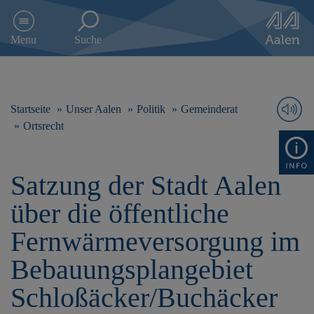
D
i
Menu
Suche
r
e
k
t
z
Startseite
Unser Aalen
Politik
Gemeinderat
u
Ortsrecht
m
I
n
Satzung der Stadt Aalen
h
a
über die öffentliche
l
t
Fernwärmeversorgung im
s
p
Bebauungsplangebiet
r
i
Schloßäcker/Buchäcker
n
g