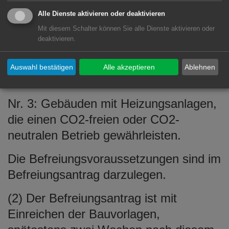
Höchstwerte gem. Anhang 1 zu § 3 der
Verordnung über energiesparenden
Alle Dienste aktivieren oder deaktivieren
Mit diesem Schalter können Sie alle Dienste aktivieren oder
Wärmeschutz und energiesparende
deaktivieren.
Anlagentechnik bei Gebäuden
(Energieeinsparverordnung) vom
Auswahl bestätigen
Alle akzeptieren
Ablehnen
02.12.2004 (BGBl. I, S. 3146),
Nr. 3: Gebäuden mit Heizungsanlagen,
die einen CO2-freien oder CO2-
neutralen Betrieb gewährleisten.
Die Befreiungsvoraussetzungen sind im
Befreiungsantrag darzulegen.
(2) Der Befreiungsantrag ist mit
Einreichen der Bauvorlagen,