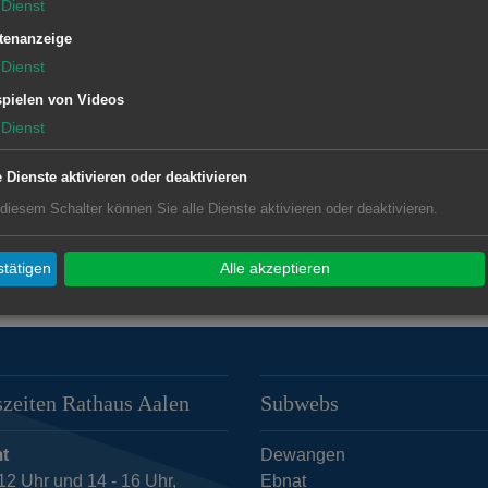
Dienst
tenanzeige
n e.V.
Dienst
pielen von Videos
Dienst
e Dienste aktivieren oder deaktivieren
 diesem Schalter können Sie alle Dienste aktivieren oder deaktivieren.
tätigen
Alle akzeptieren
zeiten Rathaus Aalen
Subwebs
t
Dewangen
12 Uhr und 14 - 16 Uhr,
Ebnat