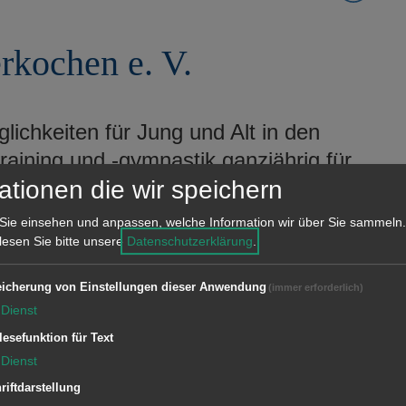
rkochen e. V.
öglichkeiten für Jung und Alt in den
raining und -gymnastik ganzjährig für
en. Organisation von Skiausfahrten.
ationen die wir speichern
Sie einsehen und anpassen, welche Information wir über Sie sammeln.
ereinsheim in wunderschöner Lage.
 lesen Sie bitte unsere
Datenschutzerklärung
.
d Spielstärken, Breiten-Sport,
icherung von Einstellungen dieser Anwendung
(immer erforderlich)
mannschaften, Trainingsbetrieb,
Dienst
len.tennis".
lesefunktion für Text
Dienst
riftdarstellung