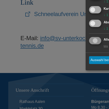
Link
↓
1
Kar
Schneelaufverein Unterkoche
↓
1
Abs
↓
1
E-Mail:
info@sv-unterkochen-
All
tennis.de
Mit
Auswahl bes
Unsere Anschrift
Öffnungs
Rathaus Aalen
Bürgeram
Mo 8.30 - 
Marktplatz 30