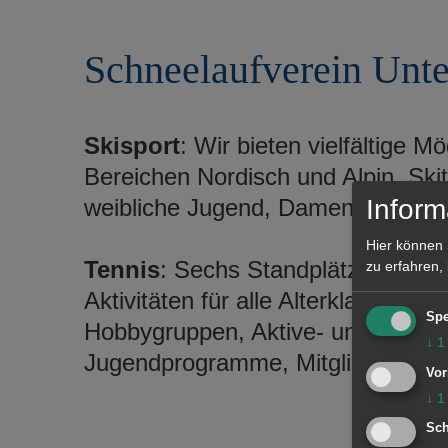
r
e
i
n
Schneelaufverein Unte
n
g
e
n
Skisport
: Wir bieten vielfältige M
Bereichen Nordisch und Alpin. Skit
weibliche Jugend, Damen und Herr
Inform
Hier können 
Tennis
: Sechs Standplätze und V
zu erfahren,
Aktivitäten für alle Alterklassen un
Spe
Hobbygruppen, Aktive- und Jugend
↓
1
Jugendprogramme, Mitglied bei "aa
Vor
↓
1
Sch