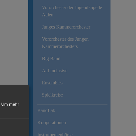
Vororchester der Jugendkapelle
Aalen
Junges Kammerorchester
Vororchester des Jungen
Kammerorchesters
Big Band
Aal Inclusive
Ensembles
Spielkreise
Um mehr
BandLab
Kooperationen
Instrumentenbörse