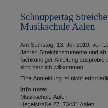
r
e
i
n
Schnuppertag Streiche
n
g
Musikschule Aalen
e
n
Am Samstag, 13. Juli 2019, von 1
Jahren Streichinstrumente und ab 
fachkundiger Anleitung ausprobie
sind herzlich willkommen.
Eine Anmeldung ist nicht erforderli
Info unter
Musikschule Aalen
Hegelstraße 27, 73431 Aalen