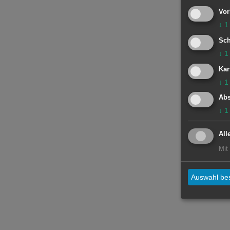
Vor
↓
1
Sch
↓
1
Kar
↓
1
Abs
↓
1
All
Mit
Auswahl bes