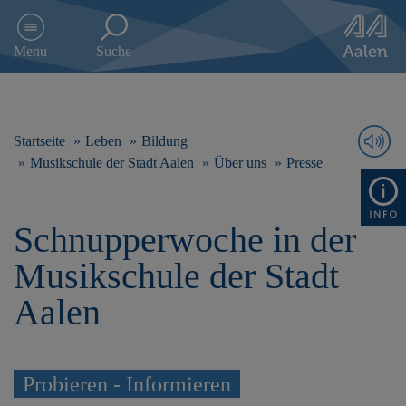
D
i
Menu
Suche
r
e
k
t
z
Startseite
Leben
Bildung
u
Musikschule der Stadt Aalen
Über uns
Presse
m
I
n
Schnupperwoche in der
h
a
Musikschule der Stadt
l
t
Aalen
s
p
r
i
Probieren - Informieren
n
g