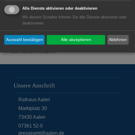
Link
Alle Dienste aktivieren oder deaktivieren
Mit diesem Schalter können Sie alle Dienste aktivieren oder
Musikschule Aalen
deaktivieren.
Auswahl bestätigen
Alle akzeptieren
Ablehnen
© Stadt Aalen, 16.01.2018
Unsere Anschrift
Rathaus Aalen
Marktplatz 30
73430
Aalen
07361 52-0
presseamt@aalen.de