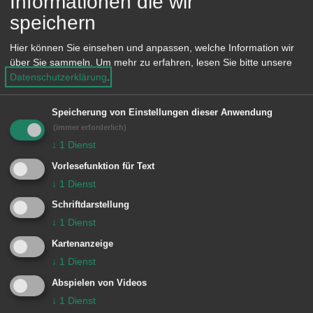
Informationen die wir
Bürgerhaus Wasseralfingen,
speichern
Stefansplatz 5, 73433 Aalen-
Wasseralfingen gilt dieses Angebot.
Hier können Sie einsehen und anpassen, welche Information wir
über Sie sammeln.
Um mehr zu erfahren, lesen Sie bitte unsere
Datenschutzerklärung
.
Das Team der Musikschule der Stadt
Aalen freut sich auf viele interessierte
Speicherung von Einstellungen dieser Anwendung
Besucherinnen und Besucher.
(immer erforderlich)
↓
1
Dienst
Vorlesefunktion für Text
↓
1
Dienst
Informationen
Schriftdarstellung
Nähere Informationen erhalten Sie
↓
1
Dienst
unter Telefon: 07361 5249610 oder
Kartenanzeige
↓
1
Dienst
Mail:
musikschule@aalen.de
Abspielen von Videos
↓
1
Dienst