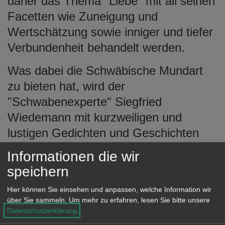
daher das Thema "Liebe" mit all seinen
e
Facetten wie Zuneigung und
n
Wertschätzung sowie inniger und tiefer
Verbundenheit behandelt werden.
Was dabei die Schwäbische Mundart
zu bieten hat, wird der
"Schwabenexperte" Siegfried
Wiedemann mit kurzweiligen und
lustigen Gedichten und Geschichten
aufzeigen.
Informationen die wir
speichern
Hier können Sie einsehen und anpassen, welche Information wir
Am Dienstag, 14. Februar, um 9 Uhr ist
über Sie sammeln.
Um mehr zu erfahren, lesen Sie bitte unsere
Siegfried Wiedemann beim
Datenschutzerklärung
.