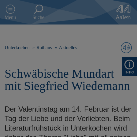
D
i
Menu
Suche
r
e
k
t
z
Unterkochen
Rathaus
Aktuelles
u
m
I
Schwäbische Mundart
n
h
mit Siegfried Wiedemann
a
l
t
s
Der Valentinstag am 14. Februar ist der
p
r
Tag der Liebe und der Verliebten. Beim
i
Literaturfrühstück in Unterkochen wird
n
g