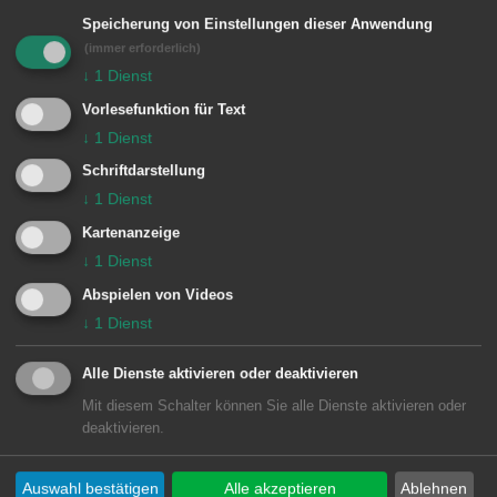
Literaturfrühstück in Unterkochen zu
Speicherung von Einstellungen dieser Anwendung
Gast.
(immer erforderlich)
↓
1
Dienst
Die Veranstaltung findet in Kooperation
Vorlesefunktion für Text
mit der Stadtbibliothek Aalen im Ev.
↓
1
Dienst
Gemeindehaus Albert Schweitzer Haus
Schriftdarstellung
(Otto-Hahn-Straße 55) in Unterkochen
↓
1
Dienst
statt. Der Eintritt ist wie immer frei.
Kartenanzeige
↓
1
Dienst
Abspielen von Videos
↓
1
Dienst
Alle Dienste aktivieren oder deaktivieren
© Stadt Aalen, 09.02.2023
Mit diesem Schalter können Sie alle Dienste aktivieren oder
deaktivieren.
Auswahl bestätigen
Alle akzeptieren
Ablehnen