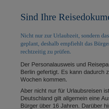
r
e
i
n
Sind Ihre Reisedokume
n
g
e
n
Nicht nur zur Urlaubzeit, sondern da
geplant, deshalb empfiehlt das Bürg
rechtzeitig zu prüfen.
Der Personalausweis und Reisepa
Berlin gefertigt. Es kann dadurch 
Wochen kommen.
Aber nicht nur für Urlaubsreisen is
Deutschland gilt allgemein eine Au
Bürger über 16 Jahren. Darüber hin