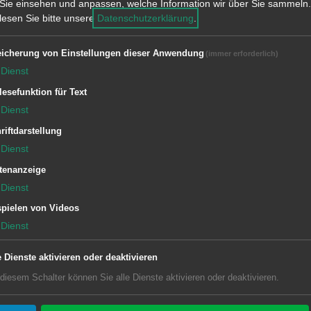
bersetzte Geburtsurkunde,
Sie einsehen und anpassen, welche Information wir über Sie sammeln.
 lesen Sie bitte unsere
Datenschutzerklärung
.
schein und evtl. vorhandener Nachweis
icherung von Einstellungen dieser Anwendung
(immer erforderlich)
Dienst
nbürgerungsurkunde
lesefunktion für Text
eim Personalausweis) und unter 18
Dienst
ich Zustimmungserklärung der Eltern
riftdarstellung
– bei der Antragstellung muss ein
Dienst
tenanzeige
Dienst
Ausweisdokumenten steht Ihnen gerne
pielen von Videos
sönlich während ihrer Öffnungszeiten
Dienst
mer 07361/52-1087 bzw. -1097 zur
e Dienste aktivieren oder deaktivieren
erne im Internet unter
www.aalen.de
 diesem Schalter können Sie alle Dienste aktivieren oder deaktivieren.
ieren.