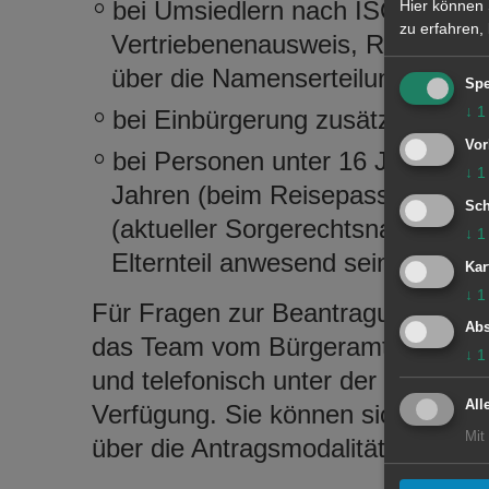
bei Umsiedlern nach ISO-Norm ü
Hier können 
zu erfahren,
Vertriebenenausweis, Registrier
über die Namenserteilung
Spe
↓
1
bei Einbürgerung zusätzlich Ei
Vor
bei Personen unter 16 Jahren (b
↓
1
Jahren (beim Reisepass) zusätzl
Sch
(aktueller Sorgerechtsnachweis) 
↓
1
Elternteil anwesend sein
Kar
↓
1
Für Fragen zur Beantragung von 
Abs
das Team vom Bürgeramt Aalen per
↓
1
und telefonisch unter der Rufnum
All
Verfügung. Sie können sich auch g
Mit
über die Antragsmodalitäten inform