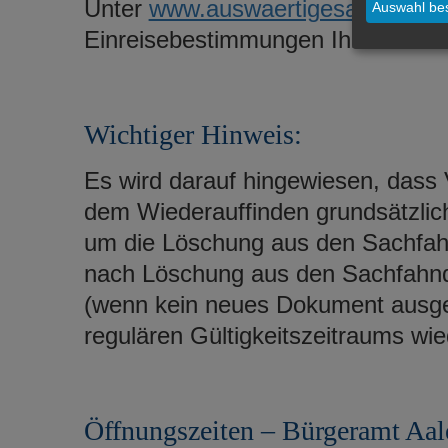
Unter
www.auswaertigesamt.de
er
Auswahl bes
Einreisebestimmungen Ihres Urlau
Wichtiger Hinweis:
Es wird darauf hingewiesen, dass
dem Wiederauffinden grundsätzlic
um die Löschung aus den Sachfah
nach Löschung aus den Sachfahn
(wenn kein neues Dokument ausge
regulären Gültigkeitszeitraums wi
Öffnungszeiten – Bürgeramt Aal