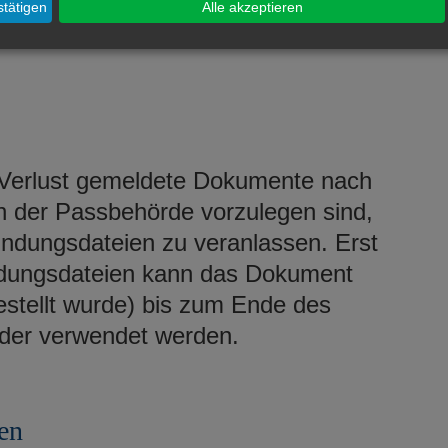
halten Sie Informationen über die
tätigen
Alle akzeptieren
bslandes.
 Verlust gemeldete Dokumente nach
h der Passbehörde vorzulegen sind,
ndungsdateien zu veranlassen. Erst
dungsdateien kann das Dokument
stellt wurde) bis zum Ende des
eder verwendet werden.
en