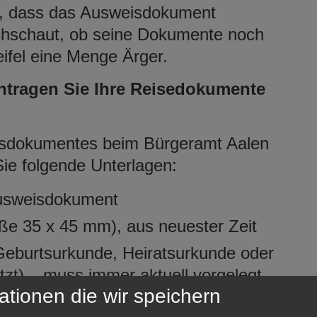
t, dass das Ausweisdokument
achschaut, ob seine Dokumente noch
eifel eine Menge Ärger.
ntragen Sie Ihre Reisedokumente
isdokumentes beim Bürgeramt Aalen
ie folgende Unterlagen:
usweisdokument
ße 35 x 45 mm), aus neuester Zeit
Geburtsurkunde, Heiratsurkunde oder
zt) – muss immer aktuell vorgelegt
ationen die wir speichern