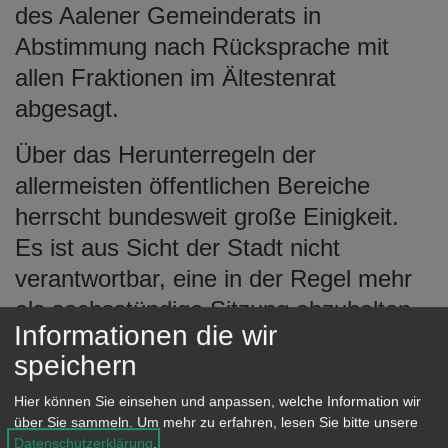
des Aalener Gemeinderats in
Abstimmung nach Rücksprache mit
allen Fraktionen im Ältestenrat
abgesagt.
Über das Herunterregeln der
allermeisten öffentlichen Bereiche
herrscht bundesweit große Einigkeit.
Es ist aus Sicht der Stadt nicht
verantwortbar, eine in der Regel mehr
als sechsstündige Sitzung abzuhalten,
Informationen die wir
für deren Durchführung rund 90
speichern
Personen involviert sind. Die gesamte
Verwaltungsspitze, 49 Stadträte,
Hier können Sie einsehen und anpassen, welche Information wir
über Sie sammeln.
Um mehr zu erfahren, lesen Sie bitte unsere
Ortsvorsteher, Amtsleiter,
Datenschutzerklärung
.