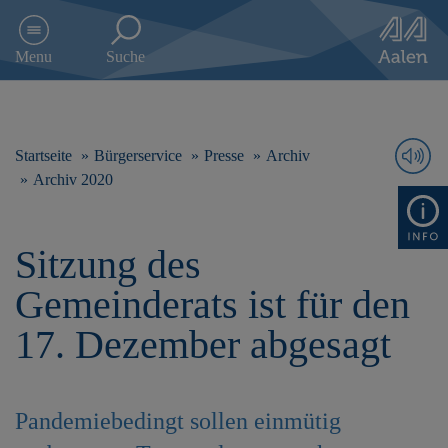
D
i
Menu
Suche
r
e
k
t
z
Startseite
Bürgerservice
Presse
Archiv
u
Archiv 2020
m
I
n
Sitzung des
h
a
Gemeinderats ist für den
l
t
17. Dezember abgesagt
s
p
r
i
Pandemiebedingt sollen einmütig
n
g