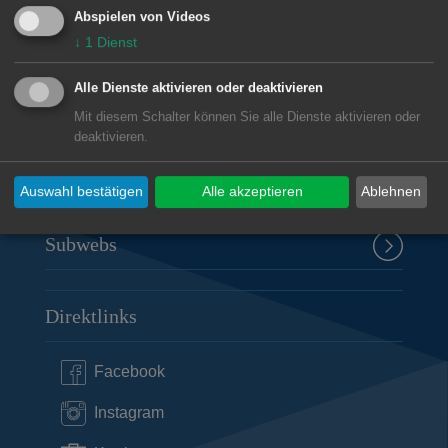
Rathaus Aalen
Abspielen von Videos
Marktplatz 30
↓
1
Dienst
73430
Aalen
Alle Dienste aktivieren oder deaktivieren
07361 52-0
presseamt@aalen.de
Mit diesem Schalter können Sie alle Dienste aktivieren oder
deaktivieren.
Öffnungszeiten Rathaus Aalen
Auswahl bestätigen
Alle akzeptieren
Ablehnen
Subwebs
Direktlinks
Facebook
Instagram