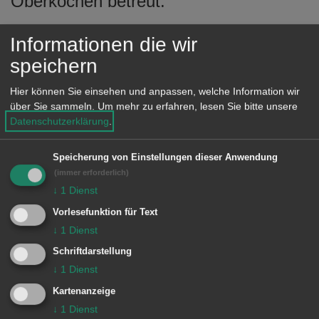
Oberkochen betreut.
e
n
Informationen die wir
speichern
Unsere Anschrift
Hier können Sie einsehen und anpassen, welche Information wir
Dreißentalstraße 38a
über Sie sammeln.
Um mehr zu erfahren, lesen Sie bitte unsere
73447 Oberkochen
Datenschutzerklärung
.
Telefon: 07364 95599-0
Speicherung von Einstellungen dieser Anwendung
(immer erforderlich)
↓
1
Dienst
Vorlesefunktion für Text
↓
1
Dienst
Schriftdarstellung
↓
1
Dienst
Unsere Anschrift
Kartenanzeige
↓
1
Dienst