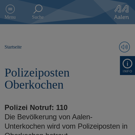
D
i
Menu
Suche
r
e
k
t
z
Startseite
u
m
I
Polizeiposten
n
h
Oberkochen
a
l
t
s
Polizei Notruf: 110
p
r
Die Bevölkerung von Aalen-
i
Unterkochen wird vom Polizeiposten in
n
g