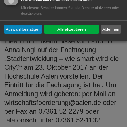
Beitrag und Ihren Ideen auf der Open
Mit diesem Schalter können Sie alle Dienste aktivieren oder
Innovation Plattform dazu bei, Aalen
deaktivieren.
noch „smarter“ zu machen.“ Info. Eine
Auswahl bestätigen
Alle akzeptieren
Ablehnen
Zusammenfassung der wesentlichen
Ideen und Erkenntnisse wird Prof. Dr.
Anna Nagl auf der Fachtagung
„Stadtentwicklung – wie smart wird die
City?“ am 23. Oktober 2017 an der
Hochschule Aalen vorstellen. Der
Eintritt für die Fachtagung ist frei. Um
Anmeldung wird gebeten: per Mail an
wirtschaftsfoerderung@aalen.de oder
per Fax an 07361 52-2279 oder
telefonisch unter 07361 52-1132.