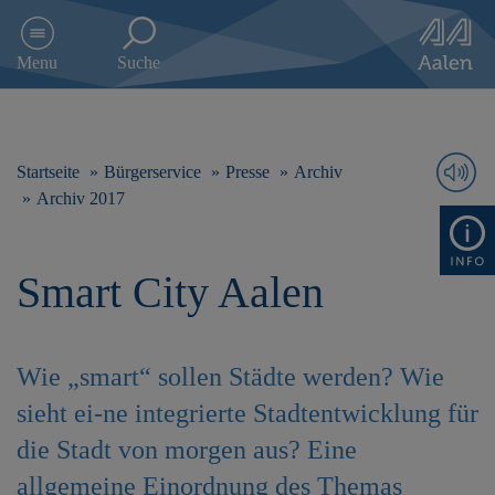
D
i
Menu
Suche
r
e
k
t
z
Startseite
Bürgerservice
Presse
Archiv
u
Archiv 2017
m
I
n
Smart City Aalen
h
a
l
t
s
Wie „smart“ sollen Städte werden? Wie
p
sieht ei-ne integrierte Stadtentwicklung für
r
i
die Stadt von morgen aus? Eine
n
allgemeine Einordnung des Themas
g