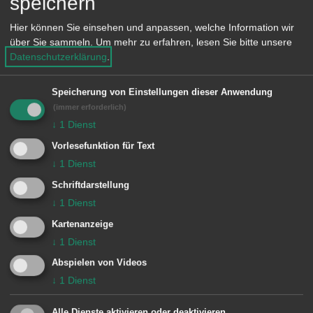
speichern
creator.de/
können alle Einwohner ihre
Meinung insbesondere zu den Themen
Hier können Sie einsehen und anpassen, welche Information wir
digitale Vernetzung des öffentlichen
über Sie sammeln.
Um mehr zu erfahren, lesen Sie bitte unsere
Datenschutzerklärung
.
Personennahverkehrs (ÖPNV),
Elektromobilität und Wandel des
Speicherung von Einstellungen dieser Anwendung
Energiemarktes mit Menschen aus der
(immer erforderlich)
↓
1
Dienst
Region teilen. Oberbürgermeister Thilo
Vorlesefunktion für Text
Rentschler lädt alle Bürgerinnen und
↓
1
Dienst
Bürger herzlich zum aktiven Austausch
Schriftdarstellung
auf der Online-Plattform ein: „Nutzen
↓
1
Dienst
Sie diese Möglichkeit, um Ihre Ideen
Kartenanzeige
und Anregungen zu einer „Smart City
↓
1
Dienst
Aalen“ mit Fachleuten und Menschen
Abspielen von Videos
aus Ihrer Umgebung zu teilen und zu
↓
1
Dienst
kommentieren. Tragen Sie mit Ihrem
Alle Dienste aktivieren oder deaktivieren