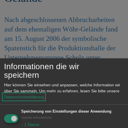
e
n
Nach abgeschlossenen Abbrucharbeiten
auf dem ehemaligen Wöhr-Gelände fand
am 15. August 2006 der symbolische
Spatenstich für die Produktionshalle der
Unternehmensgruppe Scholz unter
Informationen die wir
Anwesenheit des Bauherren Berndt-Ulrich
speichern
Scholz, Architekten Volker Merz,
Oberbürgermeisters Martin Gerlach,
Hier können Sie einsehen und anpassen, welche Information wir
über Sie sammeln.
Um mehr zu erfahren, lesen Sie bitte unsere
Bürgermeisters Manfred Steinbach und
Datenschutzerklärung
.
stellvertretenden Ortsvorstehers Albert
Speicherung von Einstellungen dieser Anwendung
Grimm statt. Mit dem Neubau der
(immer erforderlich)
Produktionshalle für die Gesenkschmiede
↓
1
Dienst