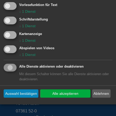
Schneider Aalen mit bis zu 100
Vorlesefunktion für Text
↓
1
Dienst
Arbeitsplätzen beginnt damit eine neue
Schriftdarstellung
und begrüßenswerte Ära.
↓
1
Dienst
Kartenanzeige
↓
1
Dienst
© Stadt Aalen, 22.08.2006
Abspielen von Videos
↓
1
Dienst
Alle Dienste aktivieren oder deaktivieren
Mit diesem Schalter können Sie alle Dienste aktivieren oder
Unsere Anschrift
deaktivieren.
Rathaus Aalen
Auswahl bestätigen
Alle akzeptieren
Ablehnen
Marktplatz 30
73430
Aalen
07361 52-0