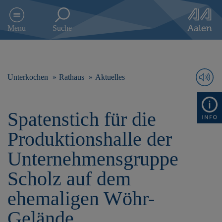
D
i
Menu
Suche
r
e
k
t
z
Unterkochen
Rathaus
Aktuelles
u
m
I
Spatenstich für die
n
h
Produktionshalle der
a
l
Unternehmensgruppe
t
s
Scholz auf dem
p
r
ehemaligen Wöhr-
i
n
Gelände
g