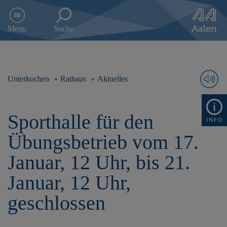
D
i
Menu
Suche
r
e
k
t
z
Unterkochen
Rathaus
Aktuelles
u
m
I
Sporthalle für den
n
h
Übungsbetrieb vom 17.
a
l
Januar, 12 Uhr, bis 21.
t
s
Januar, 12 Uhr,
p
r
geschlossen
i
n
g