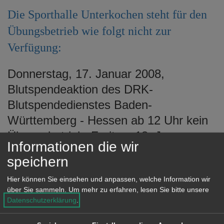
e
Die Sporthalle Unterkochen steht für den
n
Übungsbetrieb wie folgt nicht zur
Verfügung:
Donnerstag, 17. Januar 2008,
Blutspendeaktion des DRK-
Blutspendedienstes Baden-
Württemberg - Hessen ab 12 Uhr kein
Übungsbetrieb. Freitag, 18. Januar
Informationen die wir
2008, ganztägig geschlossen – Aufbau
speichern
- (Das Vereinszimmer und der
Hier können Sie einsehen und anpassen, welche Information wir
Fitnessraum stehen zur Verfügung.)
über Sie sammeln.
Um mehr zu erfahren, lesen Sie bitte unsere
(Prunksitzung und Faschingstreiben
Datenschutzerklärung
.
der Narrenzunft Bärenfanger am 19.