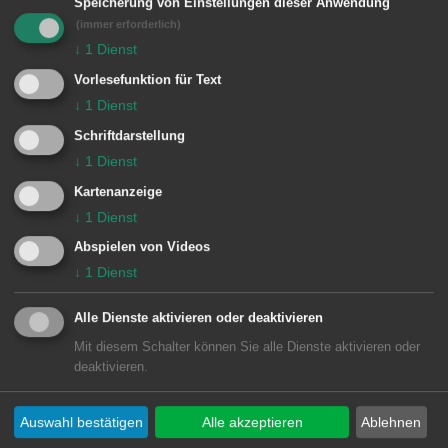
und 20.01.2008) Montag, 21. Januar
Speicherung von Einstellungen dieser Anwendung
(immer erforderlich)
2008, bis 12 Uhr geschlossen - Abbau
↓
1
Dienst
und Reinigung. In den Fastnachtsferien
Vorlesefunktion für Text
vom 04.02. bis 08.02.2008 sind die
↓
1
Dienst
städtischen Hallen am Rosenmontag
Schriftdarstellung
und Fastnachtsdienstag geschlossen,
↓
1
Dienst
ansonsten für den Übungsbetrieb
Kartenanzeige
↓
1
Dienst
geöffnet. Wir bitten um Beachtung.
Abspielen von Videos
↓
1
Dienst
© Stadt Aalen, 07.01.2008
Alle Dienste aktivieren oder deaktivieren
Mit diesem Schalter können Sie alle Dienste aktivieren oder
deaktivieren.
Unsere Anschrift
Auswahl bestätigen
Alle akzeptieren
Ablehnen