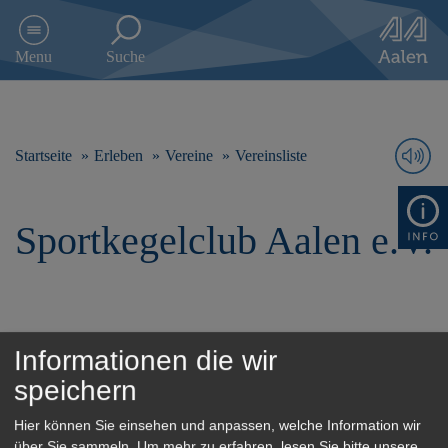
D
i
Menu
Suche
r
e
k
t
z
Startseite
Erleben
Vereine
Vereinsliste
u
m
I
Sportkegelclub Aalen e.V.
n
h
a
l
t
s
Informationen die wir
p
E-Mail:
Schmid-Michael83@web.de
r
speichern
i
n
Hier können Sie einsehen und anpassen, welche Information wir
g
über Sie sammeln.
Um mehr zu erfahren, lesen Sie bitte unsere