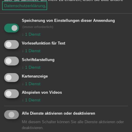
e
Datenschutzerklärung
.
n
Speicherung von Einstellungen dieser Anwendung
(immer erforderlich)
Unsere Anschrift
↓
1
Dienst
Vorlesefunktion für Text
Rathaus Aalen
↓
1
Dienst
Marktplatz 30
Schriftdarstellung
73430
Aalen
↓
1
Dienst
07361 52-0
Kartenanzeige
presseamt@aalen.de
↓
1
Dienst
Abspielen von Videos
Öffnungszeiten Rathaus Aalen
↓
1
Dienst
Alle Dienste aktivieren oder deaktivieren
Subwebs
Mit diesem Schalter können Sie alle Dienste aktivieren oder
deaktivieren.