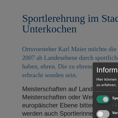
r
e
i
n
Sportlerehrung im Sta
n
g
Unterkochen
e
n
Ortsvorsteher Karl Maier möchte die S
2007 ab Landesebene durch sportlich
haben, ehren. Die zu ehrende Leistu
Inform
erbracht worden sein.
Hier können 
zu erfahren,
Meisterschaften auf Landesebene 
Meisterschaften oder Wettkämpfen 
Spe
europäischer Ebene bitten wir bes
↓
1
werden auch Sportlerinnen und Spo
Vor