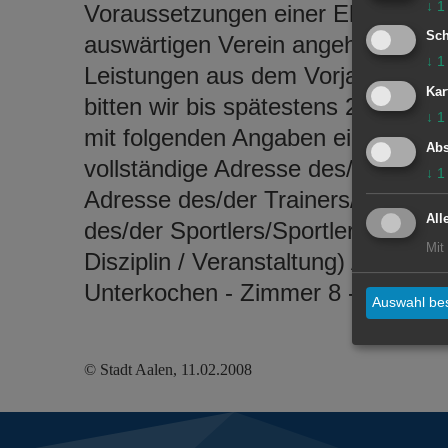
↓
1
Voraussetzungen einer Ehrung erfü
Sch
auswärtigen Verein angehören. Ehr
↓
1
Leistungen aus dem Vorjahr der J
Kar
bitten wir bis spätestens 21. Feb
↓
1
mit folgenden Angaben einzureiche
Abs
vollständige Adresse des/der Vors
↓
1
Adresse des/der Trainers/Trainerin
All
des/der Sportlers/Sportlerin - Meist
Mit
Disziplin / Veranstaltung) Antrag
Unterkochen - Zimmer 8 - Telefon 0
Auswahl bes
© Stadt Aalen, 11.02.2008