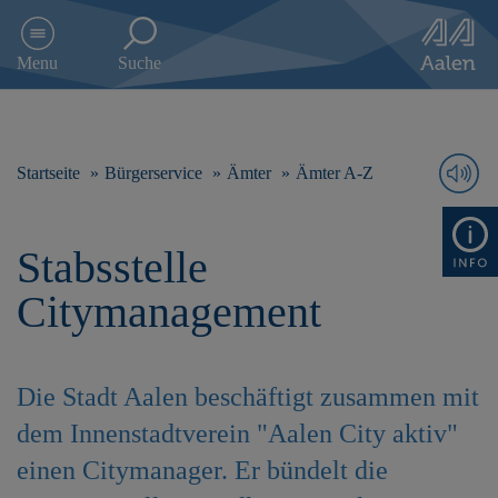
D
i
Menu
Suche
r
e
k
t
z
Startseite
Bürgerservice
Ämter
Ämter A-Z
u
m
I
Stabsstelle
n
h
Citymanagement
a
l
t
s
Die Stadt Aalen beschäftigt zusammen mit
p
r
dem Innenstadtverein "Aalen City aktiv"
i
einen Citymanager. Er bündelt die
n
g