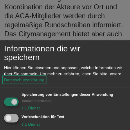
Koordination der Akteure vor Ort und
die ACA-Mitglieder werden durch
regelmäßige Rundschreiben informiert.
Das Citymanagement bietet aber auch
Schulungen und Seminare an und
Informationen die wir
arbeitet mit anderen Organisationen
speichern
und Wirtschaftsunternehmen auf
Hier können Sie einsehen und anpassen, welche Information wir
lokaler, regionaler und Landesebene
über Sie sammeln.
Um mehr zu erfahren, lesen Sie bitte unsere
zusammen.
Datenschutzerklärung
.
Speicherung von Einstellungen dieser Anwendung
(immer erforderlich)
Unsere Anschrift
↓
1
Dienst
Vorlesefunktion für Text
Stadt Aalen
↓
1
Dienst
Stabsstelle Citymanagement