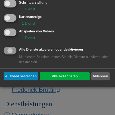
Schriftdarstellung
Stuttgarter Straße 26
↓
1
Dienst
73430 Aalen
Kartenanzeige
↓
1
Dienst
Lage im GIS-Geodatenportal anzeigen
Abspielen von Videos
Telefon: 07361 52-2520
↓
1
Dienst
E-Mail:
info@aalencityaktiv.de
Alle Dienste aktivieren oder deaktivieren
Mit diesem Schalter können Sie alle Dienste aktivieren oder
deaktivieren.
Diese Einrichtung gehört zu
Auswahl bestätigen
Alle akzeptieren
Ablehnen
Dezernat I - Oberbürgermeister
Frederick Brütting
Dienstleistungen
Citymarketing