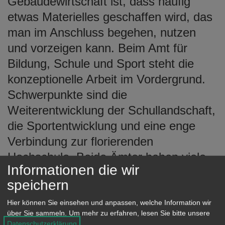
Gebäudewirtschaft ist, dass häufig
etwas Materielles geschaffen wird, das
man im Anschluss begehen, nutzen
und vorzeigen kann. Beim Amt für
Bildung, Schule und Sport steht die
konzeptionelle Arbeit im Vordergrund.
Schwerpunkte sind die
Weiterentwicklung der Schullandschaft,
die Sportentwicklung und eine enge
Verbindung zur florierenden
Hochschule. Beide Ämter haben viele
Informationen die wir
Berührungspunkte und daher ist Amts-
speichern
und Dezernatsübergreifende
Teamarbeit erforderlich. Ich heiße Sie
Hier können Sie einsehen und anpassen, welche Information wir
über Sie sammeln.
Um mehr zu erfahren, lesen Sie bitte unsere
herzlich willkommen bei der Stadt
Datenschutzerklärung
.