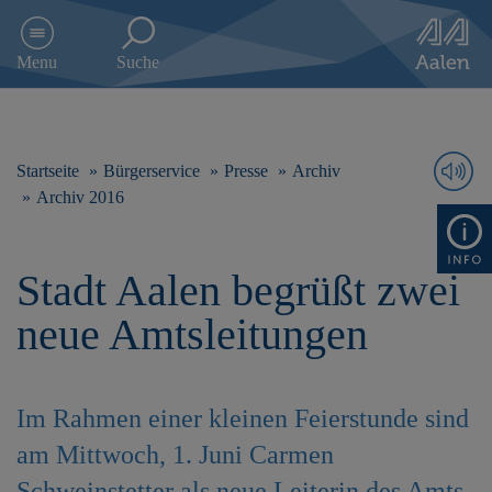
D
i
Menu
Suche
r
e
k
t
z
Startseite
Bürgerservice
Presse
Archiv
u
Archiv 2016
m
I
n
Stadt Aalen begrüßt zwei
h
a
neue Amtsleitungen
l
t
s
p
Im Rahmen einer kleinen Feierstunde sind
r
i
am Mittwoch, 1. Juni Carmen
n
g
Schweinstetter als neue Leiterin des Amts