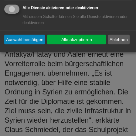
wurden u.a. Trikots des VfR Aalen verteilt. (©
Alle Dienste aktivieren oder deaktivieren
Kamil Okuyan)
Mit diesem Schalter können Sie alle Dienste aktivieren oder
deaktivieren.
Wie bei dem 2015 initiierten
Schulprojekt für syrische
Auswahl bestätigen
Alle akzeptieren
Ablehnen
Flüchtlingskinder könnten die Städte
Antakya/Hatay und Aalen erneut eine
Vorreiterrolle beim bürgerschaftlichen
Engagement übernehmen. „Es ist
notwendig, über Hilfe eine stabile
Ordnung in Syrien zu ermöglichen. Die
Zeit für die Diplomatie ist gekommen.
Ziel muss sein, die zivile Infrastruktur in
Syrien wieder herzustellen“, erklärte
Claus Schmiedel, der das Schulprojekt