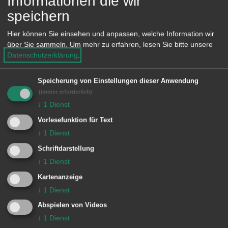
Informationen die wir
der Straße leben, für zwei Jahre
speichern
Unterstützung aus Aalen erhalten soll.
Hier können Sie einsehen und anpassen, welche Information wir
„Für die unbegleiteten Jugendlichen,
über Sie sammeln.
Um mehr zu erfahren, lesen Sie bitte unsere
die auf der Straße leben, sind Bildungs-
Datenschutzerklärung
.
und Freizeitgestaltungsmöglichkeiten
Speicherung von Einstellungen dieser Anwendung
wichtig, um nicht in Kriminalität
(immer erforderlich)
abzugleiten“, erläuterte Roland Hamm.
↓
1
Dienst
Er hatte die Kontakte zum Verein
Vorlesefunktion für Text
↓
1
Dienst
hergestellt.
Schriftdarstellung
↓
1
Dienst
Kartenanzeige
Initiative auf Bundesebene geplant
↓
1
Dienst
Abspielen von Videos
Besuch der Delegation in der Schule, dort
↓
1
Dienst