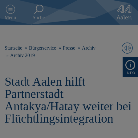
D
i
Menu
Suche
r
e
k
t
z
Startseite
Bürgerservice
Presse
Archiv
u
Archiv 2019
m
I
n
Stadt Aalen hilft
h
a
Partnerstadt
l
t
Antakya/Hatay weiter bei
s
p
Flüchtlingsintegration
r
i
n
g