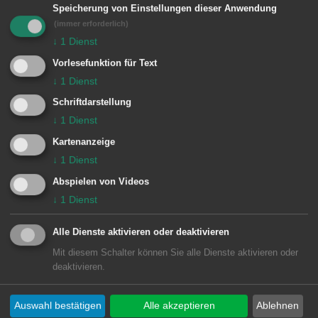
Speicherung von Einstellungen dieser Anwendung
(immer erforderlich)
↓
1
Dienst
Umrüstung der alten
Vorlesefunktion für Text
Quecksilberdampfleuchten auf
↓
1
Dienst
moderne LED-Technik im gesamten
Schriftdarstellung
Stadtgebiet
↓
1
Dienst
Kartenanzeige
Bereits seit sieben Jahren sind jährlich
↓
1
Dienst
200.000 Euro im städtischen Haushalt
Abspielen von Videos
für den Austausch ineffizienter
↓
1
Dienst
Quecksilberdampfleuchten im
Alle Dienste aktivieren oder deaktivieren
Stadtgebiet eingestellt. Ohne
Mit diesem Schalter können Sie alle Dienste aktivieren oder
aufwändige Tiefbaumaßnahmen und
deaktivieren.
unter Weiterverwendung der alten
Auswahl bestätigen
Alle akzeptieren
Ablehnen
Leuchtenmasten werden