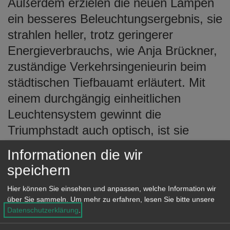
Außerdem erzielen die neuen Lampen
ein besseres Beleuchtungsergebnis, sie
strahlen heller, trotz geringerer
Energieverbrauchs, wie Anja Brückner,
zuständige Verkehrsingenieurin beim
städtischen Tiefbauamt erläutert. Mit
einem durchgängig einheitlichen
Leuchtensystem gewinnt die
Triumphstadt auch optisch, ist sie
überzeugt. Das Tiefbauamt konnte die
Informationen die wir
Umrüstungsarbeiten bereits im Mai
speichern
ohne größere Baumaßnahmen
Hier können Sie einsehen und anpassen, welche Information wir
abschließen, allerdings mussten
über Sie sammeln.
Um mehr zu erfahren, lesen Sie bitte unsere
teilweise korrodierte Leuchtenmasten
Datenschutzerklärung
.
ersetzt werden.