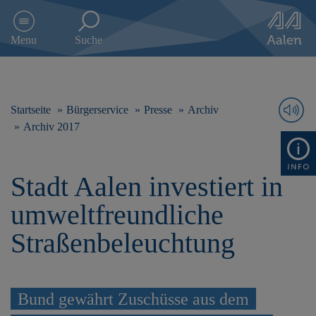
D
i
Menu
Suche
r
e
k
t
z
Startseite
Bürgerservice
Presse
Archiv
u
Archiv 2017
m
I
n
Stadt Aalen investiert in
h
a
umweltfreundliche
l
t
Straßenbeleuchtung
s
p
r
i
Bund gewährt Zuschüsse aus dem
n
g