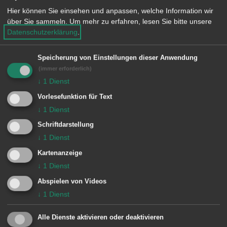
Bauzeit muss die Feuerwehr an einen
Hier können Sie einsehen und anpassen, welche Information wir
Interimsstandort ausweichen. Die
über Sie sammeln.
Um mehr zu erfahren, lesen Sie bitte unsere
Datenschutzerklärung
.
Suche nach einem geeigneten Standort
ist bereits im Gang.
Speicherung von Einstellungen dieser Anwendung
(immer erforderlich)
↓
1
Dienst
Ein neuer Standort für die
Vorlesefunktion für Text
↓
1
Dienst
Feuerwache in Wasseralfingen
Schriftdarstellung
„In Wasseralfingen haben wir uns dafür
↓
1
Dienst
entschieden dem Gemeinderat
Kartenanzeige
↓
1
Dienst
vorzuschlagen, die Feuerwache zu
Abspielen von Videos
verlegen. Wir freuen uns, dass wir
↓
1
Dienst
einen neuen Standort finden konnten,
der optimal für die Anforderungen einer
Alle Dienste aktivieren oder deaktivieren