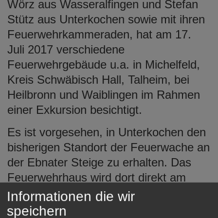
Wörz aus Wasseralfingen und Stefan
Stütz aus Unterkochen sowie mit ihren
Feuerwehrkammeraden, hat am 17.
Juli 2017 verschiedene
Feuerwehrgebäude u.a. in Michelfeld,
Kreis Schwäbisch Hall, Talheim, bei
Heilbronn und Waiblingen im Rahmen
einer Exkursion besichtigt.
Es ist vorgesehen, in Unterkochen den
bisherigen Standort der Feuerwache an
der Ebnater Steige zu erhalten. Das
Feuerwehrhaus wird dort direkt am
Kreisel zur neuen Albaufstiegstrasse B
Informationen die wir
29a gebaut werden. Während der
speichern