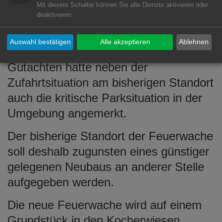
modernen Feuerwache geeignet ist“,
Mit diesem Schalter können Sie alle Dienste aktivieren oder
deaktivieren.
erläutert der Oberbürgermeister die mit
der Abteilung Wasseralfingen
Auswahl bestätigen
Alle akzeptieren
Ablehnen
kommunizierte Vorgehensweise. Das
Gutachten hatte neben der
Zufahrtsituation am bisherigen Standort
auch die kritische Parksituation in der
Umgebung angemerkt.
Der bisherige Standort der Feuerwache
soll deshalb zugunsten eines günstiger
gelegenen Neubaus an anderer Stelle
aufgegeben werden.
Die neue Feuerwache wird auf einem
Grundstück in den Kocherwiesen