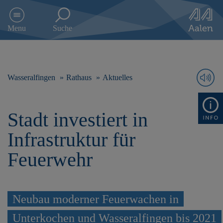
D
i
Menu
Suche
r
e
k
t
z
Wasseralfingen
Rathaus
Aktuelles
u
m
I
Stadt investiert in
n
h
Infrastruktur für
a
l
Feuerwehr
t
s
p
r
Neubau moderner Feuerwachen in
i
n
Unterkochen und Wasseralfingen bis 2021
g