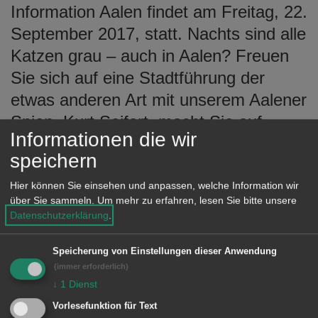
Information Aalen findet am Freitag, 22.
e
n
September 2017, statt. Nachts sind alle
Katzen grau – auch in Aalen? Freuen
Sie sich auf eine Stadtführung der
etwas anderen Art mit unserem Aalener
Spion. Kurt Seifert, macht Sie auf
Informationen die wir
seiner nächtlichen Tour mit Aalener
speichern
Geschichte und Geschichten vertraut.
Treffpunkt ist um 21 Uhr vor der
Hier können Sie einsehen und anpassen, welche Information wir
über Sie sammeln.
Um mehr zu erfahren, lesen Sie bitte unsere
Tourist-Information, Spionrathaus,
Datenschutzerklärung
.
Reichsstädter Straße 1. Die
Teilnahmegebühr für Erwachsene
Speicherung von Einstellungen dieser Anwendung
(immer erforderlich)
beträgt für Erwachsene 4 Euro,
↓
1
Dienst
Kinder/Jugendliche 2 Euro.
Vorlesefunktion für Text