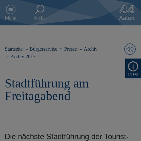
D
i
Menu
Suche
r
e
k
t
z
Startseite
Bürgerservice
Presse
Archiv
u
Archiv 2017
m
I
n
Stadtführung am
h
a
Freitagabend
l
t
s
p
r
i
n
Die nächste Stadtführung der Tourist-
g