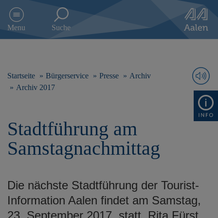
D
i
Menu
Suche
r
e
k
t
z
Startseite
Bürgerservice
Presse
Archiv
u
Archiv 2017
m
I
n
Stadtführung am
h
a
Samstagnachmittag
l
t
s
p
Die nächste Stadtführung der Tourist-
r
i
Information Aalen findet am Samstag,
n
23. September 2017, statt. Rita Fürst
g