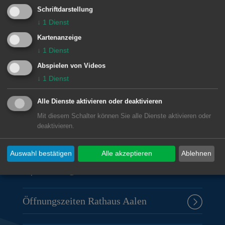
Schriftdarstellung
↓
1
Dienst
© Stadt Aalen, 21.09.2017
Kartenanzeige
↓
1
Dienst
Abspielen von Videos
↓
1
Dienst
Unsere Anschrift
Alle Dienste aktivieren oder deaktivieren
Rathaus Aalen
Mit diesem Schalter können Sie alle Dienste aktivieren oder
deaktivieren.
Marktplatz 30
73430
Aalen
Auswahl bestätigen
Alle akzeptieren
Ablehnen
07361 52-0
presseamt@aalen.de
Öffnungszeiten Rathaus Aalen