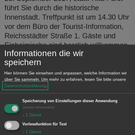
e
führt Sie durch die historische
n
Innenstadt. Treffpunkt ist um 14.30 Uhr
vor dem Büro der Tourist-Information,
Reichsstädter Straße 1. Gäste und
Einheimische sind herzlich willkommen,
Informationen die wir
eine Voranmeldung ist nicht
speichern
erforderlich.
Hier können Sie einsehen und anpassen, welche Information wir
Kostenbeitrag: Erwachsene vier Euro,
über Sie sammeln.
Um mehr zu erfahren, lesen Sie bitte unsere
Kinder zwei Euro.
Datenschutzerklärung
.
Speicherung von Einstellungen dieser Anwendung
(immer erforderlich)
↓
1
Dienst
Vorlesefunktion für Text
↓
1
Dienst