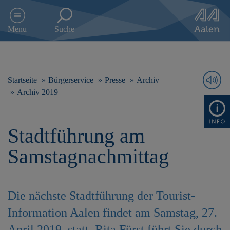
D
i
Menu
Suche
r
e
k
t
z
Startseite
Bürgerservice
Presse
Archiv
u
Archiv 2019
m
I
n
Stadtführung am
h
a
Samstagnachmittag
l
t
s
p
Die nächste Stadtführung der Tourist-
r
i
Information Aalen findet am Samstag, 27.
n
g
April 2019, statt. Rita Fürst führt Sie durch