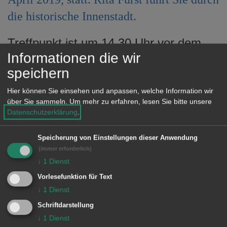
e
die historische Innenstadt.
n
Treffpunkt ist um 14.30 Uhr vor dem
Informationen die wir
Büro der Tourist-Information,
speichern
Reichsstädter Straße 1. Gäste und
Einheimische sind herzlich willkommen,
Hier können Sie einsehen und anpassen, welche Information wir
über Sie sammeln.
Um mehr zu erfahren, lesen Sie bitte unsere
eine Voranmeldung ist nicht
Datenschutzerklärung
.
erforderlich.
Kostenbeitrag: Erwachsene vier Euro,
Speicherung von Einstellungen dieser Anwendung
(immer erforderlich)
Kinder zwei Euro.
↓
1
Dienst
Vorlesefunktion für Text
↓
1
Dienst
© Stadt Aalen, 23.04.2019
Schriftdarstellung
↓
1
Dienst