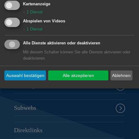
Kartenanzeige
↓
1
Dienst
Unsere Anschrift
Abspielen von Videos
↓
1
Dienst
Rathaus Aalen
Marktplatz 30
Alle Dienste aktivieren oder deaktivieren
73430
Aalen
Mit diesem Schalter können Sie alle Dienste aktivieren oder
deaktivieren.
07361 52-0
presseamt@aalen.de
Auswahl bestätigen
Alle akzeptieren
Ablehnen
Öffnungszeiten Rathaus Aalen
Subwebs
Direktlinks