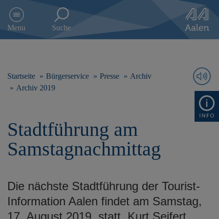
D
i
Menu
Suche
r
e
k
t
z
Startseite
Bürgerservice
Presse
Archiv
u
Archiv 2019
m
I
n
Stadtführung am
h
a
Samstagnachmittag
l
t
s
p
Die nächste Stadtführung der Tourist-
r
i
Information Aalen findet am Samstag,
n
17. August 2019, statt. Kurt Seifert
g