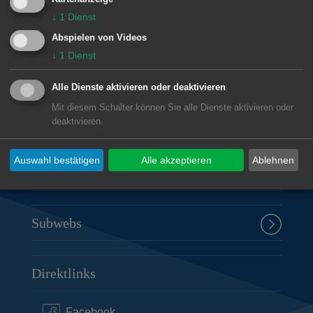
↓
1
Dienst
Unsere Anschrift
Abspielen von Videos
Rathaus Aalen
↓
1
Dienst
Marktplatz 30
Alle Dienste aktivieren oder deaktivieren
73430
Aalen
Mit diesem Schalter können Sie alle Dienste aktivieren oder
07361 52-0
deaktivieren.
presseamt@aalen.de
Auswahl bestätigen
Alle akzeptieren
Ablehnen
Öffnungszeiten Rathaus Aalen
Subwebs
Direktlinks
Facebook