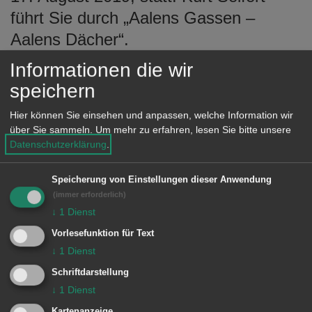
e
führt Sie durch „Aalens Gassen –
n
Aalens Dächer“.
Treffpunkt ist um 14.30 Uhr vor der
Informationen die wir
Tourist-Information, Reichsstädter
speichern
Straße 1. Gäste und Einheimische sind
Hier können Sie einsehen und anpassen, welche Information wir
herzlich willkommen, eine
über Sie sammeln.
Um mehr zu erfahren, lesen Sie bitte unsere
Voranmeldung ist nicht erforderlich.
Datenschutzerklärung
.
Kostenbeitrag: Erwachsene vier Euro,
Speicherung von Einstellungen dieser Anwendung
Kinder zwei Euro.
(immer erforderlich)
↓
1
Dienst
Vorlesefunktion für Text
↓
1
Dienst
© Stadt Aalen, 15.08.2019
Schriftdarstellung
↓
1
Dienst
Kartenanzeige