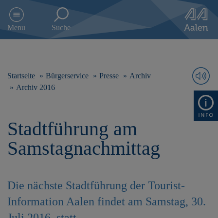
D
i
Menu
Suche
r
e
k
t
z
Startseite
Bürgerservice
Presse
Archiv
u
Archiv 2016
m
I
n
Stadtführung am
h
a
Samstagnachmittag
l
t
s
p
Die nächste Stadtführung der Tourist-
r
i
Information Aalen findet am Samstag, 30.
n
g
Juli 2016, statt.