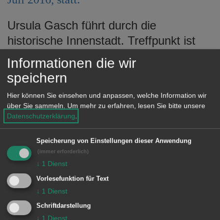
e
n
Ursula Gasch führt durch die
historische Innenstadt. Treffpunkt ist
um 14.30 Uhr vor dem Büro der
Informationen die wir
Tourist-Information, Reichsstädter
speichern
Straße 1. Gäste und Einheimische sind
Hier können Sie einsehen und anpassen, welche Information wir
herzlich willkommen, eine
über Sie sammeln.
Um mehr zu erfahren, lesen Sie bitte unsere
Voranmeldung ist nicht erforderlich.
Datenschutzerklärung
.
Speicherung von Einstellungen dieser Anwendung
Kostenbeitrag: Erwachsene vier Euro,
(immer erforderlich)
Kinder zwei Euro.
↓
1
Dienst
Vorlesefunktion für Text
↓
1
Dienst
Schriftdarstellung
© Stadt Aalen, 28.07.2016
↓
1
Dienst