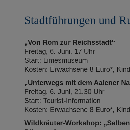
r
e
i
n
Stadtführungen und R
n
g
e
n
„Von Rom zur Reichsstadt“
Freitag, 6. Juni, 17 Uhr
Start: Limesmuseum
Kosten: Erwachsene 8 Euro*, Kinde
„Unterwegs mit dem Aalener Na
Freitag, 6. Juni, 21.30 Uhr
Start: Tourist-Information
Kosten: Erwachsene 8 Euro*, Kinde
Wildkräuter-Workshop: „Salben