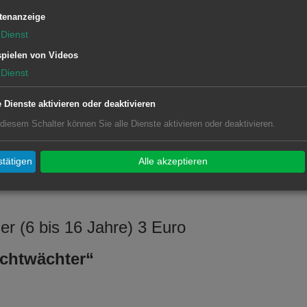
er (6 bis 16 Jahre) 6 Euro
tenanzeige
Dienst
ndtour“
pielen von Videos
Dienst
g 14
e Dienste aktivieren oder deaktivieren
er (6 bis 16 Jahre) 8 Euro,
 diesem Schalter können Sie alle Dienste aktivieren oder deaktivieren.
, 10 Uhr
en“
tätigen
Alle akzeptieren
r (6 bis 16 Jahre) 3 Euro
chtwächter“