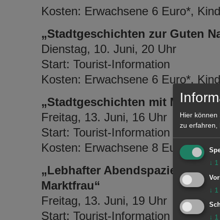
Kosten: Erwachsene 6 Euro*, Kinde
„Stadtgeschichten zur Guten N
Dienstag, 10. Juni, 20 Uhr
Start: Tourist-Information
Kosten: Erwachsene 6 Euro*, Kinde
Inform
„Stadtgeschichten mit Musik – D
Freitag, 13. Juni, 16 Uhr
Hier können 
zu erfahren,
Start: Tourist-Information
Kosten: Erwachsene 8 Euro*, Kinde
Spe
↓
1
„Lebhafter Abendspaziergang –
Vor
Marktfrau“
↓
1
Freitag, 13. Juni, 19 Uhr
Sch
Start: Tourist-Information
↓
1