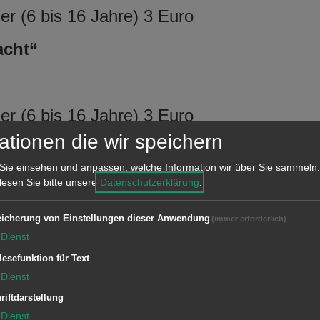
r (6 bis 16 Jahre) 3 Euro
acht“
r (6 bis 16 Jahre) 3 Euro
ationen die wir speichern
er Stadtpfeifer von Aalen“
Sie einsehen und anpassen, welche Information wir über Sie sammeln.
 lesen Sie bitte unsere
Datenschutzerklärung
.
r (6 bis 16 Jahre) 4 Euro
icherung von Einstellungen dieser Anwendung
(immer erforderlich)
Dienst
 unterwegs mit Bürgersfrau und
lesefunktion für Text
Dienst
riftdarstellung
Dienst