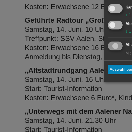
Kosten: Erwachsene 12 Euro*, Kind
Kar
↓
1
Geführte Radtour „Große Wella
Abs
Samstag, 14. Juni, 10 Uhr
↓
1
Treffpunkt: SSV Aalen, Stadionwe
All
Kosten: Erwachsene 16 Euro*, Kind
Mit
Anmeldung bis Dienstag, 11. Juni
„Altstadtrundgang Aalens Gass
Auswahl bes
Samstag, 14. Juni, 16 Uhr
Start: Tourist-Information
Kosten: Erwachsene 6 Euro*, Kinde
„Unterwegs mit dem Aalener Na
Samstag, 14. Juni, 21.30 Uhr
Start: Tourist-Information