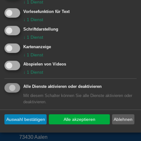
Das Besucherbergwerk „Tiefer Stollen“
↓
1
Dienst
sowie das Limesmuseum Aalen haben
Vorlesefunktion für Text
an diesem Tag geöffnet und können zu
↓
1
Dienst
den üblichen Öffnungszeiten besucht
Schriftdarstellung
↓
1
Dienst
werden.
Kartenanzeige
↓
1
Dienst
Abspielen von Videos
© Stadt Aalen, 11.07.2019
↓
1
Dienst
Alle Dienste aktivieren oder deaktivieren
Mit diesem Schalter können Sie alle Dienste aktivieren oder
deaktivieren.
Unsere Anschrift
Rathaus Aalen
Auswahl bestätigen
Alle akzeptieren
Ablehnen
Marktplatz 30
73430
Aalen