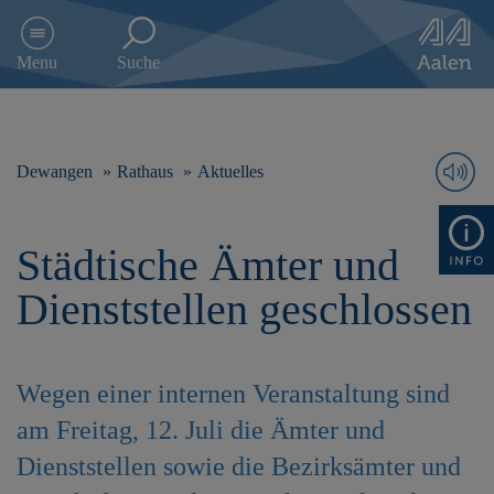
D
i
Menu
Suche
r
e
k
t
z
Dewangen
Rathaus
Aktuelles
u
m
I
Städtische Ämter und
n
h
Dienststellen geschlossen
a
l
t
s
Wegen einer internen Veranstaltung sind
p
r
am Freitag, 12. Juli die Ämter und
i
Dienststellen sowie die Bezirksämter und
n
g