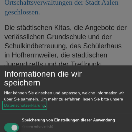
Ortschaftsverwaltungen der Stadt Aalen
e
n
geschlossen.
Die städtischen Kitas, die Angebote der
verlässlichen Grundschule und der
Schulkindbetreuung, das Schülerhaus
in Hofherrnweiler, die städtischen
Jugendtreffs und der Treffpunkt
Informationen die wir
Rötenberg sind an diesem Tag nicht
speichern
geöffnet. Auch die Stadtbibliothek und
ihre Zweigstellen sowie das
Hier können Sie einsehen und anpassen, welche Information wir
Urweltmuseum und die
über Sie sammeln.
Um mehr zu erfahren, lesen Sie bitte unsere
Datenschutzerklärung
.
Begegnungsstätte Bürgerspital haben
geschlossen.
Speicherung von Einstellungen dieser Anwendung
(immer erforderlich)