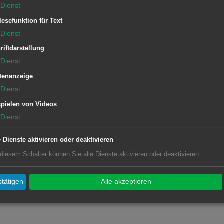
Dienst
lesefunktion für Text
Dienst
riftdarstellung
Dienst
tenanzeige
Dienst
pielen von Videos
Dienst
e Dienste aktivieren oder deaktivieren
4
 diesem Schalter können Sie alle Dienste aktivieren oder deaktivieren.
tätigen
Alle akzeptieren