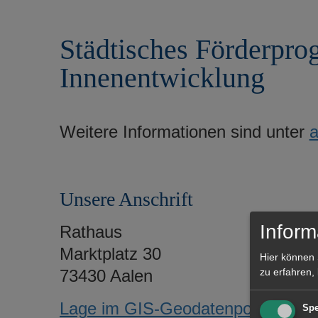
r
e
i
n
Städtisches Förderpr
n
g
Innenentwicklung
e
n
Weitere Informationen sind unter
a
Unsere Anschrift
Inform
Rathaus
Marktplatz 30
Hier können 
73430 Aalen
zu erfahren,
Lage im GIS-Geodatenportal
Spe