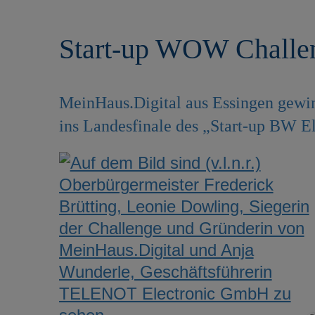
r
e
i
n
Start-up WOW Challe
n
g
e
n
MeinHaus.Digital aus Essingen gewin
ins Landesfinale des „Start-up BW El