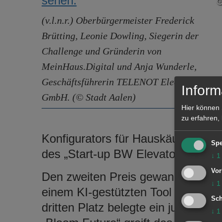
(v.l.n.r.) Oberbürgermeister Frederick
Brütting, Leonie Dowling, Siegerin der
Challenge und Gründerin von
MeinHaus.Digital und Anja Wunderle,
Geschäftsführerin TELENOT Electronic
Inform
GmbH. (© Stadt Aalen)
Hier können 
zu erfahren,
Konfigurators für Hauskäuferinnen 
Spe
des „Start-up BW Elevator Pitch 2
↓
1
Vor
Den zweiten Preis gewann das Tea
↓
1
einem KI-gestützten Tool für Mar
Sch
dritten Platz belegte ein junges
↓
1