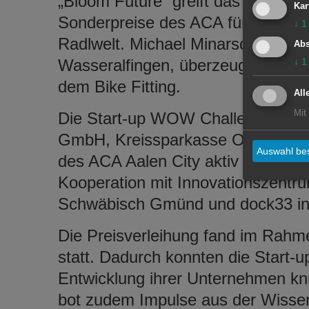
„Bloom Future“ greift das Thema Be
Kar
Sonderpreise des ACA für die best
↓
1
Radlwelt. Michael Minarsch, der G
Abs
Wasseralfingen, überzeugte die Ju
↓
1
dem Bike Fitting.
All
Mit
Die Start-up WOW Challenge in Aa
GmbH, Kreissparkasse Ostalb, de
Auswahl bes
des ACA Aalen City aktiv gespons
Kooperation mit Innovationszentru
Schwäbisch Gmünd und dock33 in 
Die Preisverleihung fand im Rah
statt. Dadurch konnten die Start-up
Entwicklung ihrer Unternehmen knü
bot zudem Impulse aus der Wissen