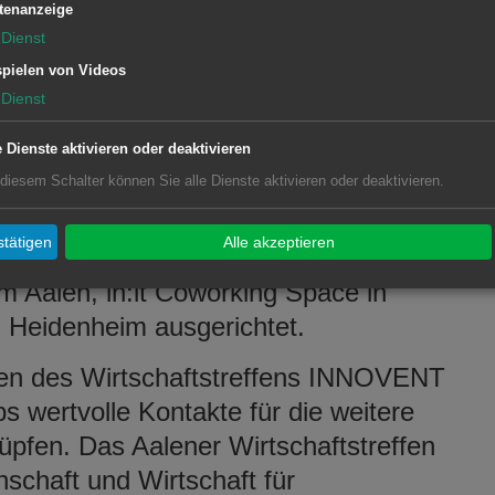
rufsorientierung auf. Einer der
tenanzeige
en Handelsideen ging an Mini’s
Dienst
ründer der Fahrradwerkstatt in Aalen-
pielen von Videos
ry mit seinem Alleinstellungsmerkmal –
Dienst
e Dienste aktivieren oder deaktivieren
 diesem Schalter können Sie alle Dienste aktivieren oder deaktivieren.
len wurde von Telenot Electronic
r Start-up Region Ostwürttemberg und
tätigen
Alle akzeptieren
ort. Der Wettbewerb wurde in
m Aalen, in:it Coworking Space in
Heidenheim ausgerichtet.
men des Wirtschaftstreffens INNOVENT
s wertvolle Kontakte für die weitere
pfen. Das Aalener Wirtschaftstreffen
schaft und Wirtschaft für