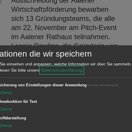
Ausschreibung der Aalener
Wirtschaftsförderung bewarben
sich 13 Gründungsteams, die alle
am 22. November am Pitch-Event
im Aalener Rathaus teilnahmen.
Leonie Dowling, die Gründerin von
ationen die wir speichern
MeinHaus.Digital, überzeugte die
Jury mit ihrer Geschäftsidee eines
Sie einsehen und anpassen, welche Information wir über Sie sammeln.
 lesen Sie bitte unsere
Datenschutzerklärung
.
digitalen und KI-basierten Umbau-
und -käufer und zieht ins Landesfinale
icherung von Einstellungen dieser Anwendung
(immer erforderlich)
024/2025“ ein.
Dienst
lesefunktion für Text
m von AI Vision Guard, ebenfalls mit
Dienst
kenrecherchen und -anmeldung. Den
riftdarstellung
 Team aus Schwäbisch Gmünd. Die App
Dienst