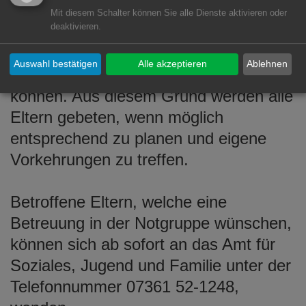
können einen Platz für ihr/e Kind/-er
Mit diesem Schalter können Sie alle Dienste aktivieren oder
deaktivieren.
erhalten, die sich in einer absoluten
Notsituation befinden und keine
Auswahl bestätigen
Alle akzeptieren
Ablehnen
anderweitige Betreuung gewährleisten
können. Aus diesem Grund werden alle
Eltern gebeten, wenn möglich
entsprechend zu planen und eigene
Vorkehrungen zu treffen.
Betroffene Eltern, welche eine
Betreuung in der Notgruppe wünschen,
können sich ab sofort an das Amt für
Soziales, Jugend und Familie unter der
Telefonnummer 07361 52-1248,