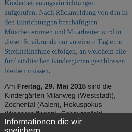
Kinderbetreuungseinrichtungen
aufgerufen. Nach Rückmeldung von den in
den Einrichtungen beschäftigten
Mitarbeiterinnen und Mitarbeiter wird in
dieser Streikrunde nur an einem Tag eine
Streikteilnahme erfolgen, an welchem alle
fünf städtischen Kindergärten geschlossen
bleiben müssen.
Am
Freitag, 29. Mai 2015
sind die
Kindergärten Milanweg (Weststadt),
Zochental (Aalen), Hokuspokus
(Wasseralfingen), Scheurenfeld
Informationen die wir
(Dewangen) und der Kindergarten im
speichern
Greut (Aalen) geschlossen.