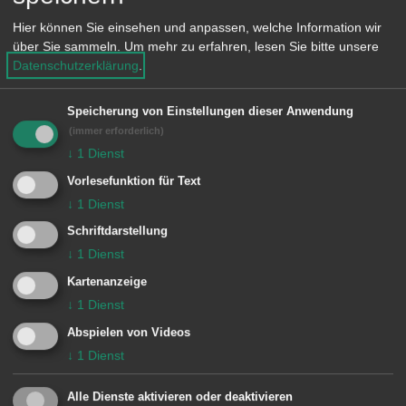
Der Hort an der Hofherrnschule bleibt
Hier können Sie einsehen und anpassen, welche Information wir
über Sie sammeln.
Um mehr zu erfahren, lesen Sie bitte unsere
an diesem Tag geöffnet. Die Stadt
Datenschutzerklärung
.
Aalen hat auch für diesen Streiktag
eine Notfallbetreuung eingerichtet, bei
Speicherung von Einstellungen dieser Anwendung
(immer erforderlich)
welcher nur eine beschränkte Anzahl
↓
1
Dienst
an Plätzen bereitgestellt werden kann.
Vorlesefunktion für Text
Die Notgruppe kann eine Öffnungszeit
↓
1
Dienst
am Streiktag von 7 Uhr bis 13.30 Uhr
Schriftdarstellung
sicherstellen, es können nur Kinder ab
↓
1
Dienst
3 Jahren aufgenommen werden.
Kartenanzeige
↓
1
Dienst
In der Notgruppe kann wiederum nur
Abspielen von Videos
↓
1
Dienst
eine beschränkte Anzahl an Plätzen
bereitgestellt werden. Nur die Eltern
Alle Dienste aktivieren oder deaktivieren