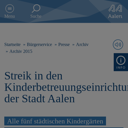
D
i
Menu
Suche
r
e
k
t
z
Startseite
Bürgerservice
Presse
Archiv
u
Archiv 2015
m
I
n
Streik in den
h
a
Kinderbetreuungseinricht
l
t
der Stadt Aalen
s
p
r
i
Alle fünf städtischen Kindergärten
n
g