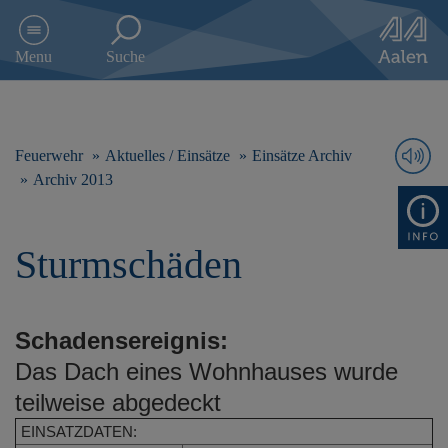
D
i
Menu
Suche
r
e
k
t
z
Feuerwehr
Aktuelles / Einsätze
Einsätze Archiv
u
Archiv 2013
m
I
n
Sturmschäden
h
a
l
t
Schadensereignis:
s
p
Das Dach eines Wohnhauses wurde
r
teilweise abgedeckt
i
n
EINSATZDATEN:
g