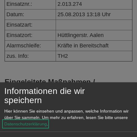
Einsatznr.:
2.013.274
e
n
Datum:
25.08.2013 13:18 Uhr
Einsatzart:
Einsatzort:
Hüttlingerstr. Aalen
Alarmschleife:
Kräfte in Bereitschaft
zus. Info:
TH2
Eingeleitete Maßnahmen /
Informationen die wir
Einsatzverlauf:
speichern
Sichern des Daches und Verständigen
eines Dachdeckers
Hier können Sie einsehen und anpassen, welche Information wir
über Sie sammeln.
Um mehr zu erfahren, lesen Sie bitte unsere
Datenschutzerklärung
.
Besondere Vorkommnisse: