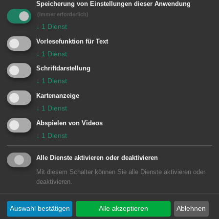
Speicherung von Einstellungen dieser Anwendung
(immer erforderlich)
↓
1
Dienst
Einheiten Feuerwehr Aalen:
Vorlesefunktion für Text
Zugführer vom Dienst
1/11 ELW (ZvD)
↓
1
Dienst
5 Wasseralfingen / Hofen
5/44 LF 16
Schriftdarstellung
↓
1
Dienst
Kartenanzeige
↓
1
Dienst
Abspielen von Videos
↓
1
Dienst
Alle Dienste aktivieren oder deaktivieren
Mit diesem Schalter können Sie alle Dienste aktivieren oder
deaktivieren.
Unsere Anschrift
Auswahl bestätigen
Alle akzeptieren
Ablehnen