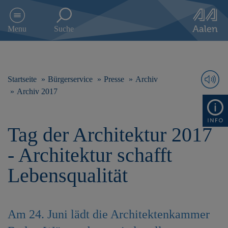
D
i
Menu
Suche
r
e
k
t
z
Startseite
Bürgerservice
Presse
Archiv
u
Archiv 2017
m
I
n
Tag der Architektur 2017
h
a
- Architektur schafft
l
t
Lebensqualität
s
p
r
i
Am 24. Juni lädt die Architektenkammer
n
g