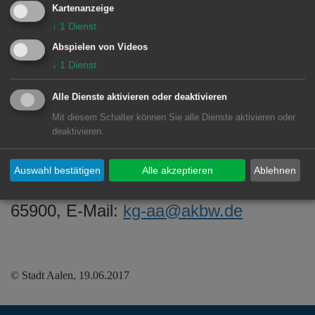
Ostalbkreis angemeldet werden.
Kartenanzeige
↓
1
Dienst
Abspielen von Videos
INFOS UND ANMELDUNG
↓
1
Dienst
Architektenkammergruppe Ostalbkreis,
Alle Dienste aktivieren oder deaktivieren
Mit diesem Schalter können Sie alle Dienste aktivieren oder
Tilo Nitsche,
deaktivieren.
Kammergruppenvorsitzender,
Königsturmstraße 21, 73525
Auswahl bestätigen
Alle akzeptieren
Ablehnen
Schwäbisch Gmünd, Telefon: 07171
65900, E-Mail:
kg-aa@akbw.de
© Stadt Aalen, 19.06.2017