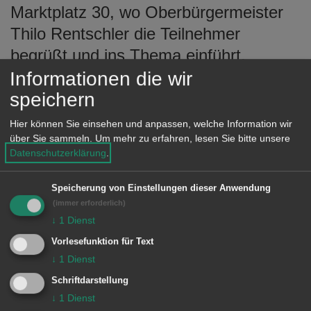
Marktplatz 30, wo Oberbürgermeister
Thilo Rentschler die Teilnehmer
begrüßt und ins Thema einführt.
Anschließend werden unter Leitung von
Informationen die wir
speichern
Wolfgang Steidle, Baubürgermeister
der Stadt Aalen, die durchgeführten
Hier können Sie einsehen und anpassen, welche Information wir
städtebaulichen Maßnahmen in der
über Sie sammeln.
Um mehr zu erfahren, lesen Sie bitte unsere
Datenschutzerklärung
.
Innenstadt besichtigt und erläutert und
das neue Stadtquartier „Stadtoval“ vor
Speicherung von Einstellungen dieser Anwendung
Ort vorgestellt. Die Veranstaltung endet
(immer erforderlich)
↓
1
Dienst
gegen 17 Uhr. Die Teilnahme ist
Vorlesefunktion für Text
kostenlos, aus organisatorischen
↓
1
Dienst
Gründen sollten die Plätze jedoch
Schriftdarstellung
vorab bei der Kammergruppe
↓
1
Dienst