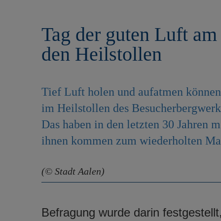
r
e
i
n
Tag der guten Luft am
n
g
den Heilstollen
e
n
Tief Luft holen und aufatmen könn
im Heilstollen des Besucherbergwerks
Das haben in den letzten 30 Jahren m
ihnen kommen zum wiederholten Mal
(© Stadt Aalen)
Befragung wurde darin festgestellt