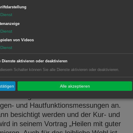
t. Dabei dreht sich alles um die Atemluft
riftdarstellung
Dienst
er Luft auf Körper, Geist und Seele.
tenanzeige
ren sich Partner wie die AOK
Dienst
 und die städtische Tourist-
pielen von Videos
ie Hochschule Aalen vertreten, die mit
Dienst
management“ im Rahmen eines
e Dienste aktivieren oder deaktivieren
eilstollentherapie durchgeführt hat.
 diesem Schalter können Sie alle Dienste aktivieren oder deaktivieren.
t die Klangschalentherapie vor, welche
lgreich im Heilstollen durchführt.
tätigen
Alle akzeptieren
chen Allergie- und Asthmaverbandes
ngen- und Hautfunktionsmessungen an.
nn besichtigt werden und der Kur- und
ird in seinem Vortrag „Heilen mit guter
eren. Auch für das leibliche Wohl ist