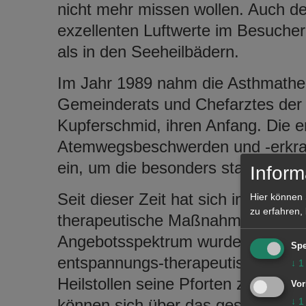
nicht mehr missen wollen. Auch de
exzellenten Luftwerte im Besucherb
als in den Seeheilbädern.
Im Jahr 1989 nahm die Asthmathera
Gemeinderats und Chefarztes der A
Kupferschmid, ihren Anfang. Die e
Atemwegsbeschwerden und -erkran
ein, um die besonders staub- und a
Inform
Seit dieser Zeit hat sich im Heilsto
Hier können 
zu erfahren,
therapeutische Maßnahmen finden 
Angebotsspektrum wurde in den 
Spe
entspannungs-therapeutischen Bere
↓
1
Heilstollen seine Pforten zum „Tag
Vor
können sich über das gesamte Ang
↓
1