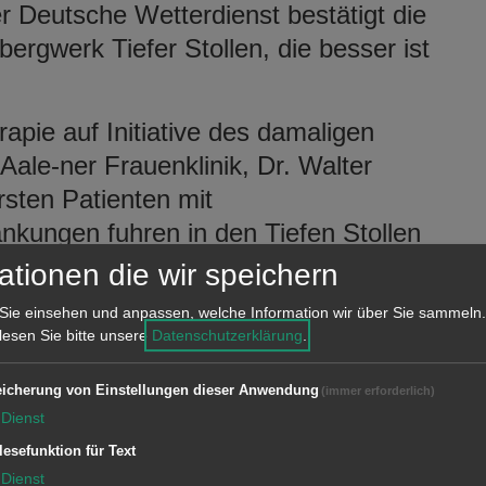
r Deutsche Wetterdienst bestätigt die
ergwerk Tiefer Stollen, die besser ist
pie auf Initiative des damaligen
ale-ner Frauenklinik, Dr. Walter
rsten Patienten mit
kungen fuhren in den Tiefen Stollen
llergenfreie Luft zu atmen.
ationen die wir speichern
llen vieles verändert. Nicht nur
Sie einsehen und anpassen, welche Information wir über Sie sammeln.
 lesen Sie bitte unsere
Datenschutzerklärung
.
hier op-timale Bedingungen. Das
letzten Jahren um Maßnahmen im
icherung von Einstellungen dieser Anwendung
(immer erforderlich)
ich erweitert. Am 11. Mai öffnet der
Dienst
 der guten Luft“. Interessierte Besucher
lesefunktion für Text
ebot informieren und die
Dienst