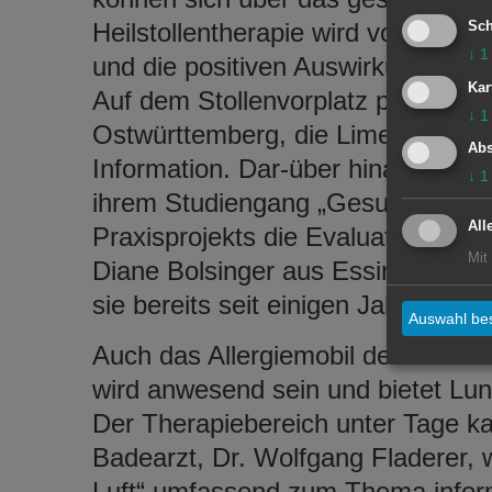
Heilstollentherapie wird vorgestell
Sch
↓
1
und die positiven Auswirkungen gut
Kar
Auf dem Stollenvorplatz präsentie
↓
1
Ostwürttemberg, die Limes-Thermen
Abs
Information. Dar-über hinaus ist d
↓
1
ihrem Studiengang „Gesundheits
All
Praxisprojekts die Evaluation der H
Mit
Diane Bolsinger aus Essingen stell
sie bereits seit einigen Jahren erfo
Auswahl bes
Auch das Allergiemobil des Deuts
wird anwesend sein und bietet Lu
Der Therapiebereich unter Tage ka
Badearzt, Dr. Wolfgang Fladerer, w
Luft“ umfassend zum Thema informi