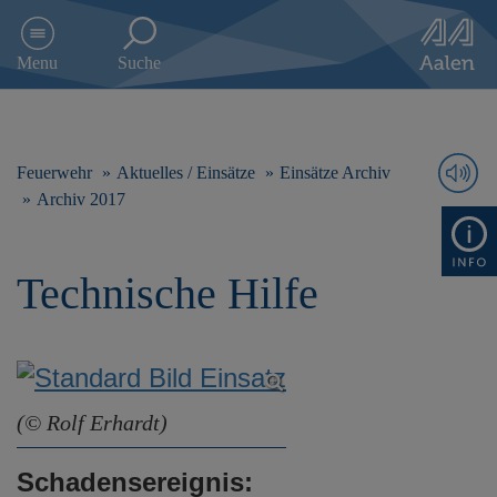
D
i
Menu
Suche
r
e
k
t
z
Feuerwehr
Aktuelles / Einsätze
Einsätze Archiv
u
Archiv 2017
m
I
n
Technische Hilfe
h
a
l
t
s
p
r
(© Rolf Erhardt)
i
n
Schadensereignis:
g