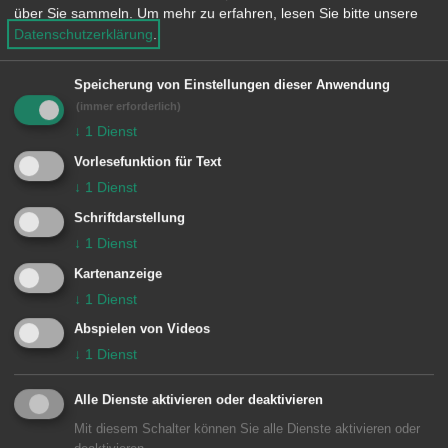
über Sie sammeln.
Um mehr zu erfahren, lesen Sie bitte unsere
Besondere Vorkommnisse:
Datenschutzerklärung
.
Speicherung von Einstellungen dieser Anwendung
(immer erforderlich)
Einheiten Feuerwehr Aalen:
↓
1
Dienst
Vorlesefunktion für Text
Zugführer vom Dienst
1/11 ELW (ZvD)
↓
1
Dienst
1 Aalen
1/43 HLF 10
Schriftdarstellung
↓
1
Dienst
Bericht der
Schwaebischen.de
Kartenanzeige
↓
1
Dienst
Abspielen von Videos
↓
1
Dienst
Alle Dienste aktivieren oder deaktivieren
Mit diesem Schalter können Sie alle Dienste aktivieren oder