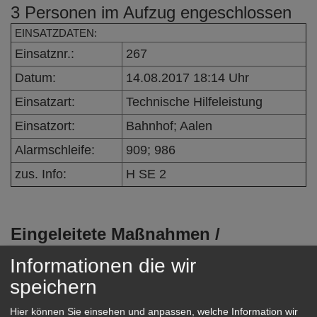
3 Personen im Aufzug engeschlossen
e
n
EINSATZDATEN:
Einsatznr.:
267
Datum:
14.08.2017 18:14 Uhr
Einsatzart:
Technische Hilfeleistung
Einsatzort:
Bahnhof; Aalen
Alarmschleife:
909; 986
zus. Info:
H SE 2
Eingeleitete Maßnahmen /
Einsatzverlauf:
Informationen die wir
Bei Eintreffen der Feuerwehr, waren
speichern
die Person im Aufzug befreit.
Hier können Sie einsehen und anpassen, welche Information wir