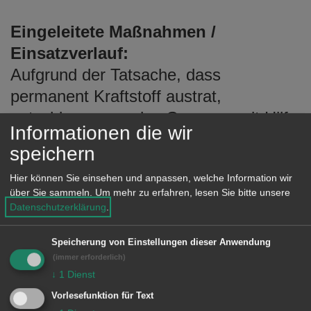
Eingeleitete Maßnahmen /
Einsatzverlauf:
Aufgrund der Tatsache, dass
permanent Kraftstoff austrat,
entschloss man, das Gespann mit Hilfe
Informationen die wir
des RW 2 und einem vor Ort
speichern
befindlichen Forstunimog mit Kran aus
Hier können Sie einsehen und anpassen, welche Information wir
dem Schlierbach zu bergen. Eine
über Sie sammeln.
Um mehr zu erfahren, lesen Sie bitte unsere
Ölsperre mit Ölbinder wurde von
Datenschutzerklärung
.
Einheiten der Feuerwehr Hüttlingen
etwa 200m unterhalb der Schadenstelle
Speicherung von Einstellungen dieser Anwendung
(immer erforderlich)
eingebaut. Nach 1 Stunde stand der
↓
1
Dienst
Geländewagen wieder auf der Straße.
Vorlesefunktion für Text