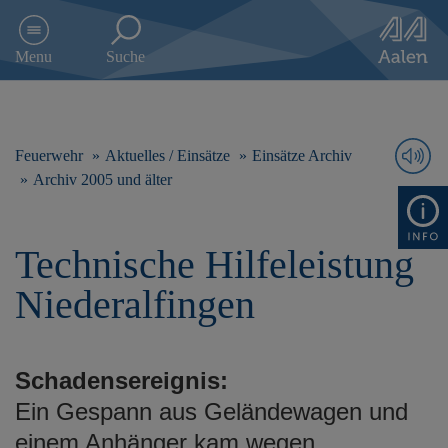
D
i
Menu
Suche
r
e
k
t
z
Feuerwehr
Aktuelles / Einsätze
Einsätze Archiv
u
Archiv 2005 und älter
m
I
n
Technische Hilfeleistung
h
a
Niederalfingen
l
t
s
p
Schadensereignis:
r
i
Ein Gespann aus Geländewagen und
n
einem Anhänger kam wegen
g