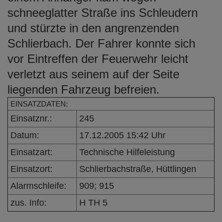
e
schneeglatter Straße ins Schleudern
n
und stürzte in den angrenzenden
Schlierbach. Der Fahrer konnte sich
vor Eintreffen der Feuerwehr leicht
verletzt aus seinem auf der Seite
liegenden Fahrzeug befreien.
EINSATZDATEN:
Einsatznr.:
245
Datum:
17.12.2005 15:42 Uhr
Einsatzart:
Technische Hilfeleistung
Einsatzort:
Schlierbachstraße, Hüttlingen
Alarmschleife:
909; 915
zus. Info:
H TH 5