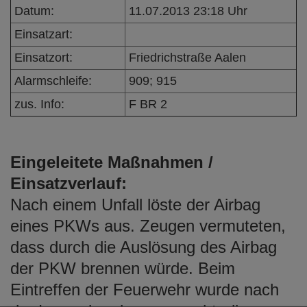
e
Datum:
11.07.2013 23:18 Uhr
n
Einsatzart:
Einsatzort:
Friedrichstraße Aalen
Alarmschleife:
909; 915
zus. Info:
F BR 2
Eingeleitete Maßnahmen /
Einsatzverlauf:
Nach einem Unfall löste der Airbag
eines PKWs aus. Zeugen vermuteten,
dass durch die Auslösung des Airbag
der PKW brennen würde. Beim
Eintreffen der Feuerwehr wurde nach