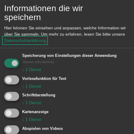
der Lageerkundung versucht, die
Informationen die wir
Batterie des Fahrzeuges
speichern
abzuklemmen. Dazu musste durch die
Hier können Sie einsehen und anpassen, welche Information wir
Verformung der Motorhaube ein
über Sie sammeln.
Um mehr zu erfahren, lesen Sie bitte unsere
Hydraulisches Gerät eingesetzt
Datenschutzerklärung
.
werden, um diese zu öffnen.
Speicherung von Einstellungen dieser Anwendung
(immer erforderlich)
Besondere Vorkommnisse:
↓
1
Dienst
Vorlesefunktion für Text
↓
1
Dienst
Einheiten Feuerwehr Aalen:
Schriftdarstellung
↓
1
Dienst
Zugführer vom Dienst
1/11 ELW (ZvD)
Kartenanzeige
1 Aalen
1/44 LF 16/12
↓
1
Dienst
Abspielen von Videos
Bericht der
Schwäpo