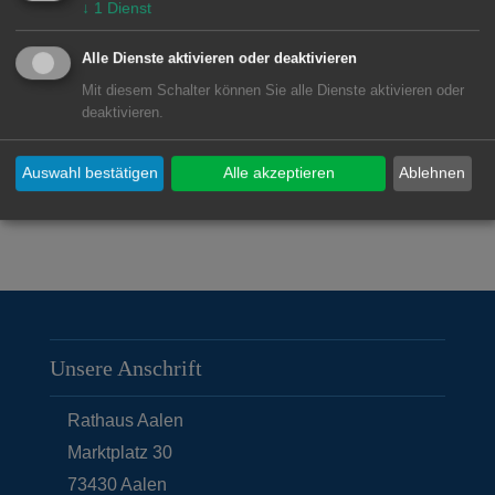
↓
1
Dienst
Bericht der
Schwäbischen.de
Alle Dienste aktivieren oder deaktivieren
Mit diesem Schalter können Sie alle Dienste aktivieren oder
deaktivieren.
Auswahl bestätigen
Alle akzeptieren
Ablehnen
Unsere Anschrift
Rathaus Aalen
Marktplatz 30
73430
Aalen