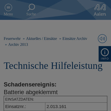
D
i
Menu
Suche
r
e
k
t
z
Feuerwehr
Aktuelles / Einsätze
Einsätze Archiv
u
Archiv 2013
m
I
n
Technische Hilfeleistung
h
a
l
t
Schadensereignis:
s
p
Batterie abgeklemmt
r
i
EINSATZDATEN:
n
Einsatznr.:
2.013.161
g