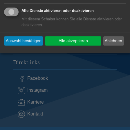
presseamt@aalen.de
Alle Dienste aktivieren oder deaktivieren
Mit diesem Schalter können Sie alle Dienste aktivieren oder
Öffnungszeiten Rathaus Aalen
deaktivieren.
Subwebs
Auswahl bestätigen
Alle akzeptieren
Ablehnen
Direktlinks
Facebook
Instagram
Karriere
Kontakt