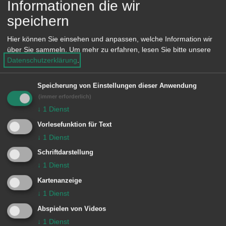
Information am
Samstag, 30.
Informationen die wir
e
Dezember 2017 geschlossen
. Das
n
speichern
Urweltmuseum im selben Haus hat an
Hier können Sie einsehen und anpassen, welche Information wir
diesem Tag von 12 bis 17 Uhr geöffnet.
über Sie sammeln.
Um mehr zu erfahren, lesen Sie bitte unsere
Datenschutzerklärung
.
Speicherung von Einstellungen dieser Anwendung
© Stadt Aalen, 28.12.2017
(immer erforderlich)
↓
1
Dienst
Vorlesefunktion für Text
↓
1
Dienst
Unsere Anschrift
Schriftdarstellung
↓
1
Dienst
Rathaus Aalen
Kartenanzeige
Marktplatz 30
↓
1
Dienst
73430
Aalen
Abspielen von Videos
07361 52-0
↓
1
Dienst