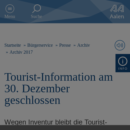
D
i
Menu
Suche
r
e
k
t
z
Startseite
Bürgerservice
Presse
Archiv
u
Archiv 2017
m
I
n
Tourist-Information am
h
a
30. Dezember
l
t
geschlossen
s
p
r
i
Wegen Inventur bleibt die Tourist-
n
g