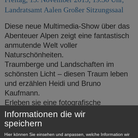
e
Landratsamt Aalen Großer Sitzungssaal
n
Diese neue Multimedia-Show über das
Abenteuer Alpen zeigt eine fantastisch
anmutende Welt voller
Naturschönheiten.
Traumberge und Landschaften im
schönsten Licht – diesen Traum leben
und erzählen Heidi und Bruno
Kaufmann.
Erleben sie eine fotografische
Liebeserklärung an die Alpen, das
Informationen die wir
abwechslungsreichsteund schönste
speichern
Gebirge der Welt.
Hier können Sie einsehen und anpassen, welche Information wir