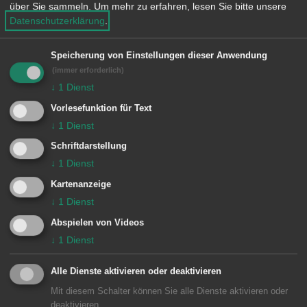
über Sie sammeln.
Um mehr zu erfahren, lesen Sie bitte unsere
Datenschutzerklärung
.
Speicherung von Einstellungen dieser Anwendung
Info
(immer erforderlich)
↓
1
Dienst
Vorlesefunktion für Text
Der Govinda Aktionskreis Aalen bietet
↓
1
Dienst
einen kleine Bewirtung. Der komplette
Schriftdarstellung
Erlös der Veranstaltung kommt den
↓
1
Dienst
Projekten des Aalener Vereins Govinda
Kartenanzeige
↓
1
Dienst
e. V. in Nepal zu Gute.
Abspielen von Videos
↓
1
Dienst
Eintritt: 10 Euro, ermäßigt 6 Euro
Alle Dienste aktivieren oder deaktivieren
Mit diesem Schalter können Sie alle Dienste aktivieren oder
deaktivieren.