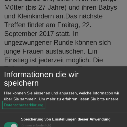
e
Mütter (bis 27 Jahre) und ihren Babys
n
und Kleinkindern an.Das nächste
Treffen findet am Freitag, 22.
September 2017 statt. In
ungezwungener Runde können sich
junge Frauen austauschen. Ein
Einstieg ist jederzeit möglich. Die
Teilnahme ist kostenlos. Eine
Informationen die wir
Anmeldung sollte unter der E-Mail-
speichern
Adresse
julia.paul@aalen.de
erfolgen.
Hier können Sie einsehen und anpassen, welche Information wir
Das nächste Treffen findet am Freitag,
über Sie sammeln.
Um mehr zu erfahren, lesen Sie bitte unsere
22. September 2017 statt. In
Datenschutzerklärung
.
ungezwungener Runde können sich
Speicherung von Einstellungen dieser Anwendung
junge Frauen austauschen. Ein
(immer erforderlich)