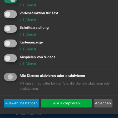
Einstieg ist jederzeit möglich. Die
↓
1
Dienst
Teilnahme ist kostenlos. Eine
Vorlesefunktion für Text
Anmeldung sollte unter der E-Mail-
↓
1
Dienst
Adresse julia.paul@aalen.de erfolgen.
Schriftdarstellung
↓
1
Dienst
Kartenanzeige
↓
1
Dienst
Abspielen von Videos
© Stadt Aalen, 21.09.2017
↓
1
Dienst
Alle Dienste aktivieren oder deaktivieren
Mit diesem Schalter können Sie alle Dienste aktivieren oder
deaktivieren.
Unsere Anschrift
Auswahl bestätigen
Alle akzeptieren
Ablehnen
Rathaus Aalen
Marktplatz 30