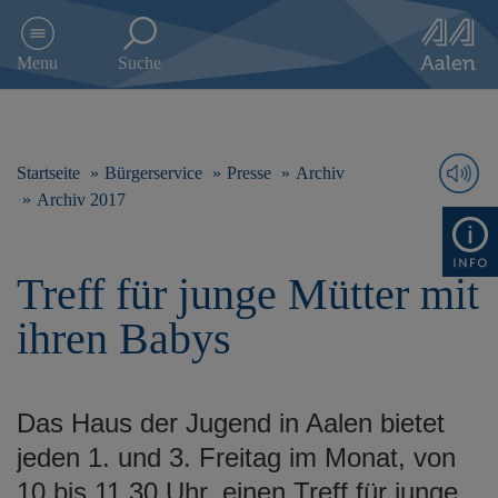
D
i
Menu
Suche
r
e
k
t
z
Startseite
Bürgerservice
Presse
Archiv
u
Archiv 2017
m
I
n
Treff für junge Mütter mit
h
a
ihren Babys
l
t
s
p
Das Haus der Jugend in Aalen bietet
r
i
jeden 1. und 3. Freitag im Monat, von
n
10 bis 11.30 Uhr, einen Treff für junge
g