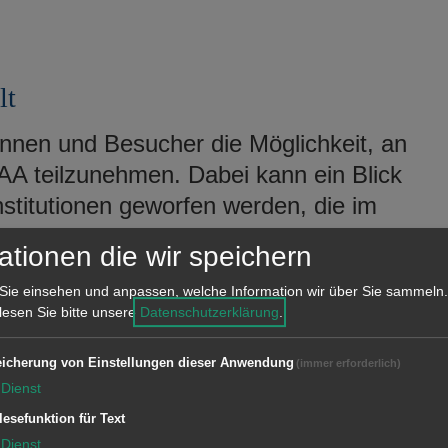
lt
nnen und Besucher die Möglichkeit, an
A teilzunehmen. Dabei kann ein Blick
Institutionen geworfen werden, die im
am Kocher mit Bar, die städtische
ationen die wir speichern
t Aalen und der Veranstaltungssaal mit
Sie einsehen und anpassen, welche Information wir über Sie sammeln.
UBAA mit all seinen Facetten und
 lesen Sie bitte unsere
Datenschutzerklärung
.
en noch besser kennenlernen. Mitten
bahnhof – dem traditionsreichen
icherung von Einstellungen dieser Anwendung
(immer erforderlich)
k - in den vergangenen Jahren ein
Dienst
Genuss mit viel Engagement
lesefunktion für Text
Dienst