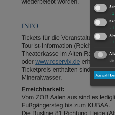
wiederbelebt worden.
Sch
↓
1
Kar
INFO
↓
1
Abs
Tickets für die Veranstaltung koste
↓
1
Tourist-Information (Reichsstädte
Theaterkasse im Alten Rathaus so
All
oder
www.reservix.de
erhältlich. D
Mit
Ticketpreis enthalten sind ein St
Auswahl bes
Mineralwasser.
Erreichbarkeit:
Vom ZOB Aalen aus sind es ledigl
Fußgängersteg bis zum KUBAA.
Die Buslinie 81 Richtung Heide (Ab