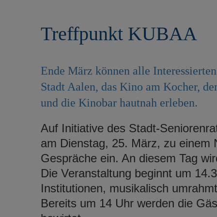
r
e
i
n
Treffpunkt KUBAA
n
g
e
n
Ende März können alle Interessierten
Stadt Aalen, das Kino am Kocher, d
und die Kinobar hautnah erleben.
Auf Initiative des Stadt-Seniorenr
am Dienstag, 25. März, zu einem 
Gespräche ein. An diesem Tag wi
Die Veranstaltung beginnt um 14.3
Institutionen, musikalisch umrahm
Bereits um 14 Uhr werden die Gäs