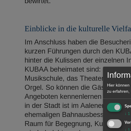
bewirtet.
Einblicke in die kulturelle Vielfa
Im Anschluss haben die Besucheri
kurzen Führungen durch den KUBA
hinter die Kulissen der einzelnen 
KUBAA beheimatet sind: das Kino 
Inform
Musikschule, das Theater der Stad
Hier können 
Orgel. So können die Gäste den K
zu erfahren,
Angeboten kennenlernen – oder eb
in der Stadt ist im Aalener Kultur
Spe
ehemaligen Bahnausbesserungswer
↓
1
Raum für Begegnung, Kultur und 
Vor
↓
1