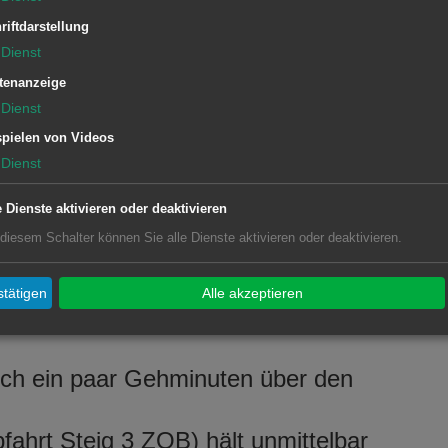
riftdarstellung
Dienst
tenanzeige
Dienst
pielen von Videos
n 8,50 Euro und sind ab sofort in der
Dienst
r Straße 1, 73430 Aalen) und an der
wie online unter
www.theateraalen.de
e Dienste aktivieren oder deaktivieren
ie Anzahl der Plätze ist begrenzt. Im
 diesem Schalter können Sie alle Dienste aktivieren oder deaktivieren.
ück Kuchen, dazu Kaffee und
tätigen
Alle akzeptieren
ich ein paar Gehminuten über den
fahrt Steig 3 ZOB) hält unmittelbar