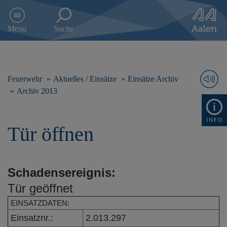
D
i
Menu
Suche
r
e
k
t
z
Feuerwehr
Aktuelles / Einsätze
Einsätze Archiv
u
Archiv 2013
m
I
n
Tür öffnen
h
a
l
t
Schadensereignis:
s
p
Tür geöffnet
r
i
EINSATZDATEN:
n
Einsatznr.:
2.013.297
g