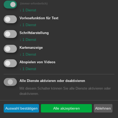
(immer erforderlich)
Einheiten Feuerwehr Aalen:
↓
1
Dienst
Zugführer vom Dienst
1/11 ELW (ZvD)
Vorlesefunktion für Text
↓
1
Dienst
1 Aalen
1/44 LF 16/12
Schriftdarstellung
↓
1
Dienst
Kartenanzeige
↓
1
Dienst
Abspielen von Videos
↓
1
Dienst
Alle Dienste aktivieren oder deaktivieren
Mit diesem Schalter können Sie alle Dienste aktivieren oder
deaktivieren.
Unsere Anschrift
Auswahl bestätigen
Alle akzeptieren
Ablehnen
Rathaus Aalen