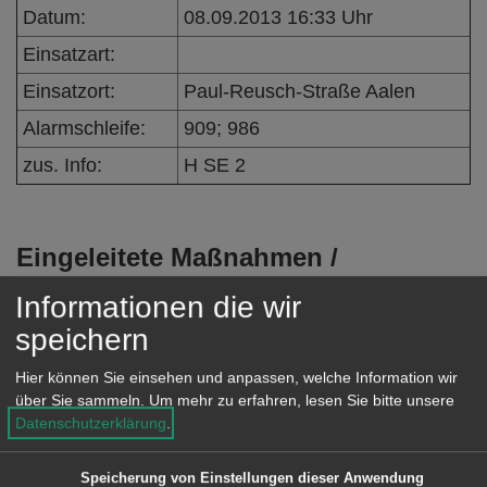
e
Datum:
08.09.2013 16:33 Uhr
n
Einsatzart:
Einsatzort:
Paul-Reusch-Straße Aalen
Alarmschleife:
909; 986
zus. Info:
H SE 2
Eingeleitete Maßnahmen /
Einsatzverlauf:
Informationen die wir
Vor Eintreffen der Fahrzeuge wurde die
speichern
Unterstützung über Funk abbestellt.
Hier können Sie einsehen und anpassen, welche Information wir
über Sie sammeln.
Um mehr zu erfahren, lesen Sie bitte unsere
Besondere Vorkommnisse:
Datenschutzerklärung
.
Speicherung von Einstellungen dieser Anwendung