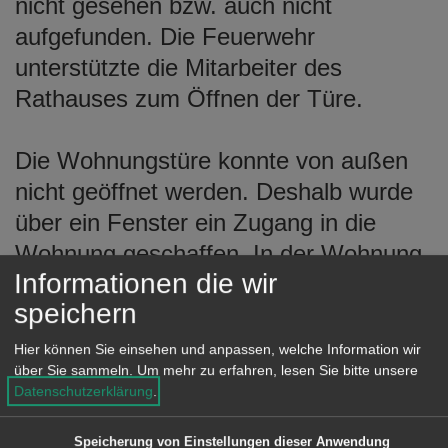
nicht gesehen bzw. auch nicht
aufgefunden. Die Feuerwehr
unterstützte die Mitarbeiter des
Rathauses zum Öffnen der Türe.
Die Wohnungstüre konnte von außen
nicht geöffnet werden. Deshalb wurde
über ein Fenster ein Zugang in die
Wohnung geschaffen. In der Wohnung
Informationen die wir
waren mehrere Warnschilder
speichern
angebracht
Hier können Sie einsehen und anpassen, welche Information wir
über Sie sammeln.
Um mehr zu erfahren, lesen Sie bitte unsere
„Raum nur mit Sauerstoffmaske
Datenschutzerklärung
.
betreten“ und die
Wohnungseingangstüre mit den
Speicherung von Einstellungen dieser Anwendung