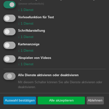
(immer erforderlich)
Zimmertüren war von innen
↓
1
Dienst
verschraubt und mit einem Dichtmittel
Vorlesefunktion für Text
Luftdicht abgedichtet. Nach dem
↓
1
Dienst
Öffnen der gesicherten Türen mit
Schriftdarstellung
Atemschutz wurde die Person
↓
1
Dienst
aufgefunden. Wegen der Warnschilder
Kartenanzeige
wurden Lüftungsmaßnahmen mit
↓
1
Dienst
Unterstützung des Überdrucklüfters
Abspielen von Videos
↓
1
Dienst
durchgeführt. So konnte der
Rettungsdienst mit der Polizei in die
Alle Dienste aktivieren oder deaktivieren
Wohnung.
Mit diesem Schalter können Sie alle Dienste aktivieren oder
deaktivieren.
Besondere Vorkommnisse:
Auswahl bestätigen
Alle akzeptieren
Ablehnen