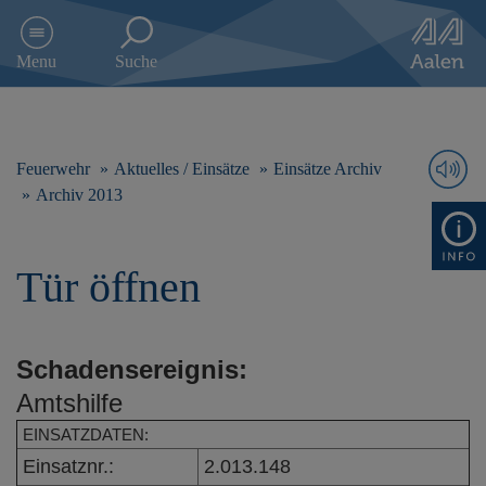
D
i
Menu
Suche
r
e
k
t
z
Feuerwehr
Aktuelles / Einsätze
Einsätze Archiv
u
Archiv 2013
m
I
n
Tür öffnen
h
a
l
t
Schadensereignis:
s
p
Amtshilfe
r
i
EINSATZDATEN:
n
Einsatznr.:
2.013.148
g