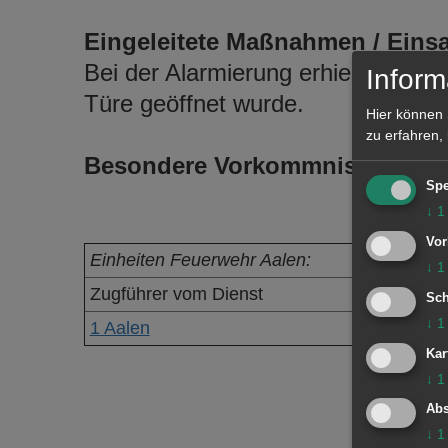
Eingeleitete Maßnahmen / Einsa
Bei der Alarmierung erhielt die Lei
Inform
Türe geöffnet wurde.
Hier können 
zu erfahren,
Besondere Vorkommnisse:
Spe
↓
1
Vor
Einheiten Feuerwehr Aalen:
↓
1
Zugführer vom Dienst
Sch
↓
1
1 Aalen
Kar
↓
1
Abs
↓
1