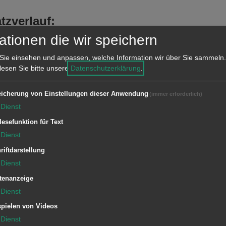
tzverlauf:
tstelle einen erneuten Anruf, dass die
ationen die wir speichern
Sie einsehen und anpassen, welche Information wir über Sie sammeln.
 lesen Sie bitte unsere
Datenschutzerklärung
.
icherung von Einstellungen dieser Anwendung
(immer erforderlich)
Dienst
lesefunktion für Text
Dienst
1/11 ELW (ZvD)
riftdarstellung
Dienst
1/44 LF 16/12
tenanzeige
Dienst
pielen von Videos
Dienst