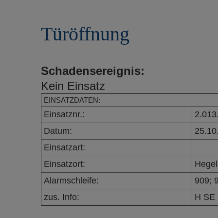
r
e
i
n
Türöffnung
n
g
e
n
Schadensereignis:
Kein Einsatz
EINSATZDATEN:
Einsatznr.:
2.013
Datum:
25.10
Einsatzart:
Einsatzort:
Hegel
Alarmschleife:
909; 
zus. Info:
H SE 