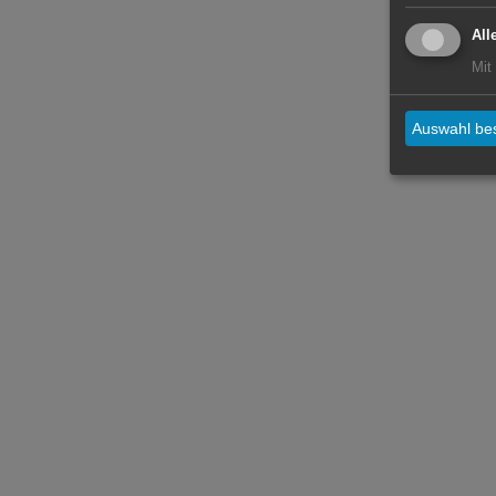
All
Mit
Auswahl bes