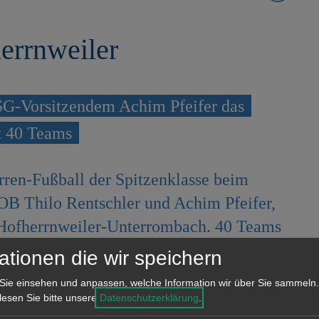
errnweiler
SG-Vorsitzendem Achim Pfeifer das
t 40 Teams
rren-Fußball der Spitzenklasse beim
B Thilo Rentschler und Achim Pfeifer,
 Hofherrnweiler-Unterrombach. 40 Teams
 FC Bayer München, spielten am
ationen die wir speichern
träger aus. Gewonnen hat das Team des
Sie einsehen und anpassen, welche Information wir über Sie sammeln.
 lesen Sie bitte unsere
Datenschutzerklärung
.