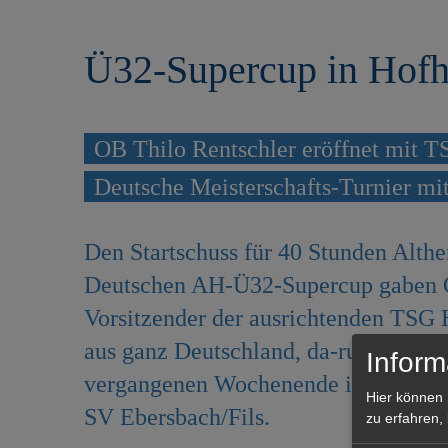
r
e
i
n
Ü32-Supercup in Hofh
n
g
e
n
OB Thilo Rentschler eröffnet mit T
Deutsche Meisterschafts-Turnier mi
Den Startschuss für 40 Stunden Althe
Deutschen AH-Ü32-Supercup gaben O
Vorsitzender der ausrichtenden TSG
aus ganz Deutschland, da-runter der
Inform
vergangenen Wochenende ihren Titel
Hier können 
SV Ebersbach/Fils.
zu erfahren,