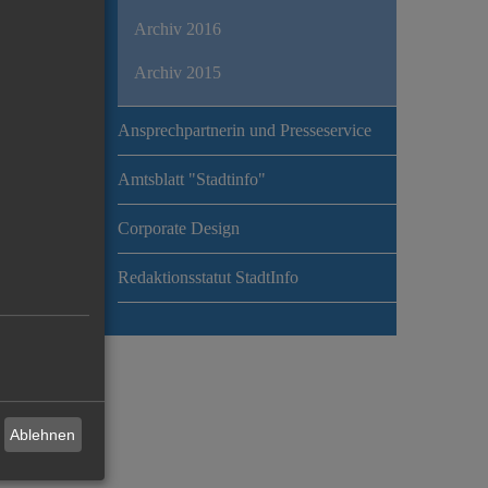
Archiv 2016
Archiv 2015
Ansprechpartnerin und Presseservice
Amtsblatt "Stadtinfo"
Corporate Design
Redaktionsstatut StadtInfo
Ablehnen