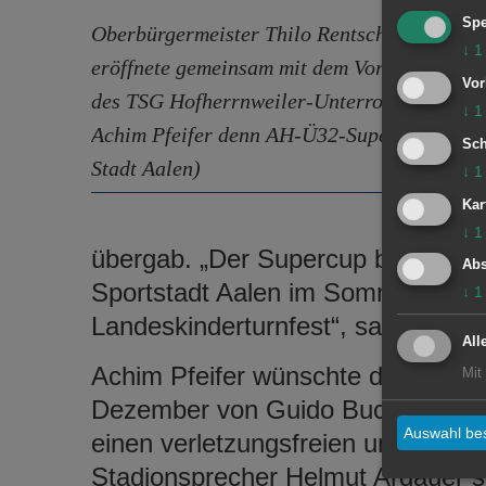
Spe
Oberbürgermeister Thilo Rentschler
↓
1
eröffnete gemeinsam mit dem Vorsitzenden
Vor
des TSG Hofherrnweiler-Unterrombach
↓
1
Achim Pfeifer denn AH-Ü32-Supercup. (©
Sch
Stadt Aalen)
↓
1
Kar
↓
1
übergab. „Der Supercup bildet den 
Abs
Sportstadt Aalen im Sommer 2018. I
↓
1
Landeskinderturnfest“, sagte Rents
All
Achim Pfeifer wünschte dem Turni
Mit
Dezember von Guido Buchwald als
Auswahl bes
einen verletzungsfreien und sportli
Stadionsprecher Helmut Argauer s