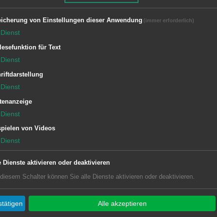
icherung von Einstellungen dieser Anwendung
(immer erforderlich)
Dienst
lesefunktion für Text
Dienst
riftdarstellung
Dienst
tenanzeige
Dienst
pielen von Videos
Dienst
e Dienste aktivieren oder deaktivieren
 diesem Schalter können Sie alle Dienste aktivieren oder deaktivieren.
tätigen
Alle akzeptieren