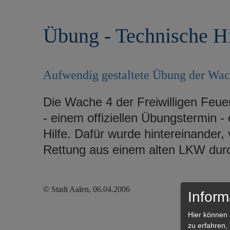
r
e
i
n
Übung - Technische Hi
n
g
e
n
Aufwendig gestaltete Übung der Wa
Die Wache 4 der Freiwilligen Feue
- einem offiziellen Übungstermin
Hilfe. Dafür wurde hintereinander,
Rettung aus einem alten LKW durc
© Stadt Aalen, 06.04.2006
Inform
Hier können 
zu erfahren,