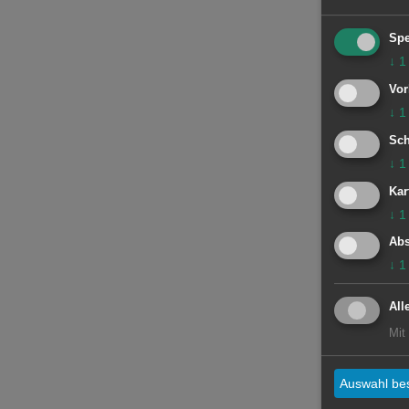
Spe
↓
1
Vor
↓
1
Sch
↓
1
Kar
↓
1
Abs
↓
1
All
Mit
Auswahl bes